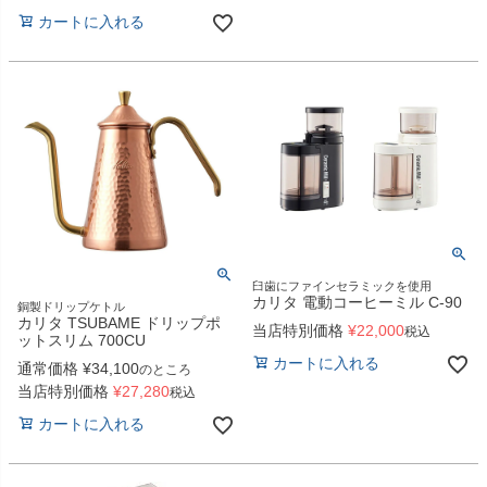
カートに入れる
臼歯にファインセラミックを使用
カリタ 電動コーヒーミル C-90
銅製ドリップケトル
カリタ TSUBAME ドリップポ
当店特別価格
¥
22,000
税込
ットスリム 700CU
カートに入れる
通常価格
¥
34,100
のところ
当店特別価格
¥
27,280
税込
カートに入れる