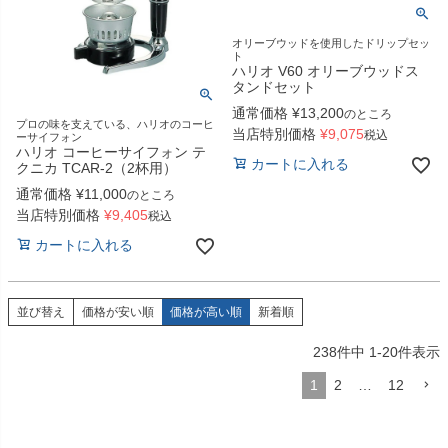
オリーブウッドを使用したドリップセッ
ト
ハリオ V60 オリーブウッドス
タンドセット
通常価格
¥
13,200
のところ
プロの味を支えている、ハリオのコーヒ
当店特別価格
¥
9,075
税込
ーサイフォン
ハリオ コーヒーサイフォン テ
カートに入れる
クニカ TCAR-2（2杯用）
通常価格
¥
11,000
のところ
当店特別価格
¥
9,405
税込
カートに入れる
並び替え
価格が安い順
価格が高い順
新着順
238
件中
1
-
20
件表示
1
2
…
12