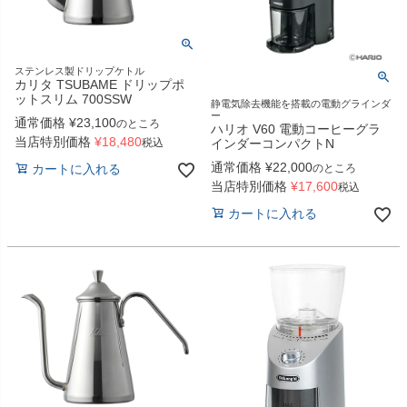
ステンレス製ドリップケトル
カリタ TSUBAME ドリップポ
ットスリム 700SSW
静電気除去機能を搭載の電動グラインダ
ー
通常価格
¥
23,100
のところ
ハリオ V60 電動コーヒーグラ
当店特別価格
¥
18,480
インダーコンパクトN
税込
通常価格
¥
22,000
のところ
カートに入れる
当店特別価格
¥
17,600
税込
カートに入れる