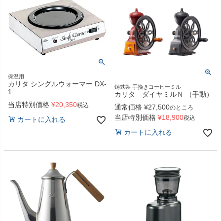
保温用
カリタ シングルウォーマー DX-
鋳鉄製 手挽きコーヒーミル
1
カリタ ダイヤミルＮ （手動）
当店特別価格
¥
20,350
税込
通常価格
¥
27,500
のところ
当店特別価格
¥
18,900
税込
カートに入れる
カートに入れる