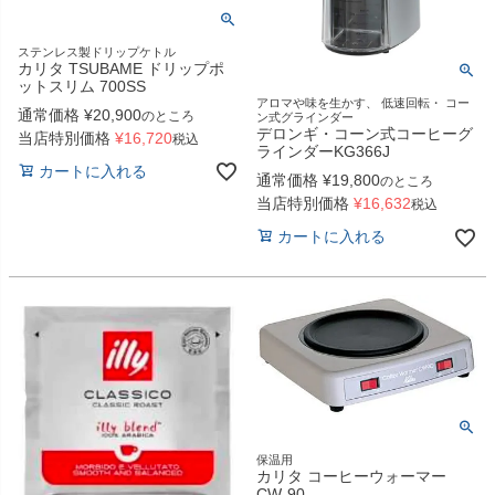
ステンレス製ドリップケトル
カリタ TSUBAME ドリップポ
ットスリム 700SS
アロマや味を生かす、 低速回転・ コー
通常価格
¥
20,900
のところ
ン式グラインダー
デロンギ・コーン式コーヒーグ
当店特別価格
¥
16,720
税込
ラインダーKG366J
カートに入れる
通常価格
¥
19,800
のところ
当店特別価格
¥
16,632
税込
カートに入れる
保温用
カリタ コーヒーウォーマー
CW-90