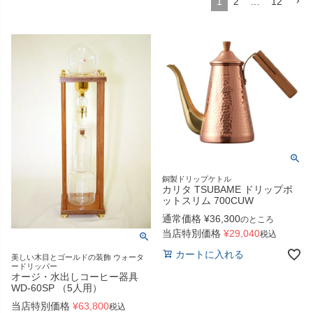
1
2
…
12
銅製ドリップケトル
カリタ TSUBAME ドリップポ
ットスリム 700CUW
通常価格
¥
36,300
のところ
当店特別価格
¥
29,040
税込
カートに入れる
美しい木目とゴールドの装飾 ウォータ
ードリッパー
オージ・水出しコーヒー器具
WD-60SP （5人用）
当店特別価格
¥
63,800
税込