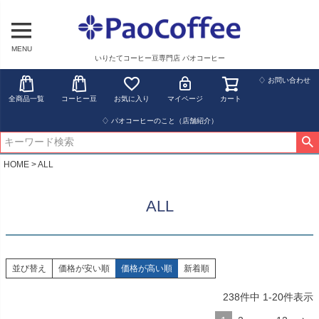
MENU
いりたてコーヒー豆専門店 パオコーヒー
♢ お問い合わせ
全商品一覧
コーヒー豆
お気に入り
マイページ
カート
♢ パオコーヒーのこと（店舗紹介）
HOME
ALL
ALL
並び替え
価格が安い順
価格が高い順
新着順
238
件中
1
-
20
件表示