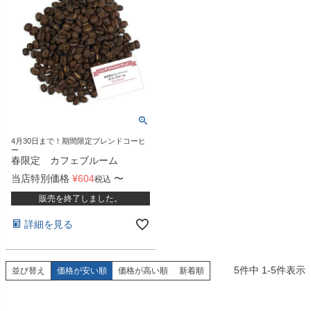
4月30日まで！期間限定ブレンドコーヒ
ー
春限定 カフェブルーム
当店特別価格
¥
604
〜
税込
販売を終了しました。
詳細を見る
5
件中
1
-
5
件表示
並び替え
価格が安い順
価格が高い順
新着順