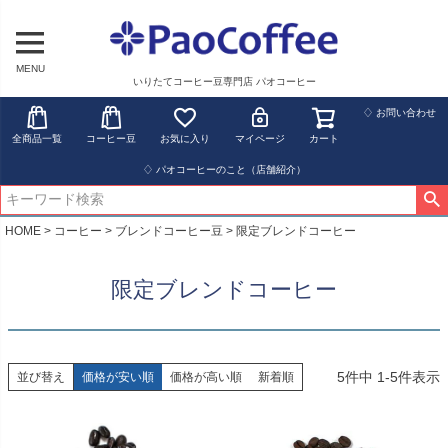
MENU
いりたてコーヒー豆専門店 パオコーヒー
♢ お問い合わせ
全商品一覧
コーヒー豆
お気に入り
マイページ
カート
♢ パオコーヒーのこと（店舗紹介）
HOME
コーヒー
ブレンドコーヒー豆
限定ブレンドコーヒー
限定ブレンドコーヒー
5
件中
1
-
5
件表示
並び替え
価格が安い順
価格が高い順
新着順