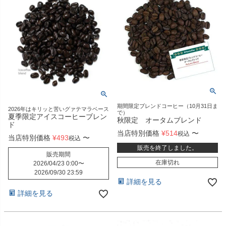
期間限定ブレンドコーヒー（10月31日ま
2026年はキリッと苦いグァテマラベース
で）
夏季限定アイスコーヒーブレン
秋限定 オータムブレンド
ド
当店特別価格
¥
514
〜
税込
当店特別価格
¥
493
〜
税込
販売を終了しました。
販売期間
在庫切れ
2026/04/23 0:00
〜
2026/09/30 23:59
詳細を見る
詳細を見る