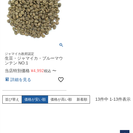
ジャマイカ政府認定
生豆・ジャマイカ・ブルーマウ
ンテン NO.1
当店特別価格
¥
4,992
〜
税込
詳細を見る
13
件中
1
-
13
件表示
並び替え
価格が安い順
価格が高い順
新着順