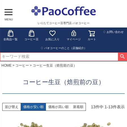
MENU
いりたてコーヒー豆専門店 パオコーヒー
♢ お問い合わせ
全商品一覧
コーヒー豆
お気に入り
マイページ
カート
♢ パオコーヒーのこと（店舗紹介）
HOME
コーヒー
コーヒー生豆（焙煎前の豆）
コーヒー生豆（焙煎前の豆）
13
件中
1
-
13
件表示
並び替え
価格が安い順
価格が高い順
新着順