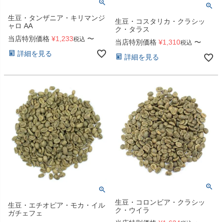
生豆・タンザニア・キリマンジ
生豆・コスタリカ・クラシッ
ャロ AA
ク・タラス
当店特別価格
¥
1,233
〜
税込
当店特別価格
¥
1,310
〜
税込
詳細を見る
詳細を見る
生豆・コロンビア・クラシッ
生豆・エチオピア・モカ・イル
ク・ウイラ
ガチェフェ