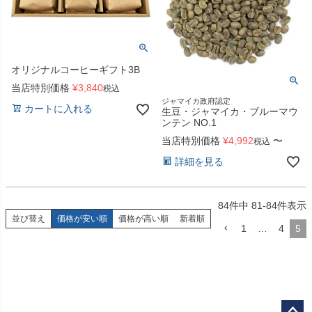
オリジナルコーヒーギフト3B
当店特別価格
¥
3,840
税込
ジャマイカ政府認定
カートに入れる
生豆・ジャマイカ・ブルーマウ
ンテン NO.1
当店特別価格
¥
4,992
〜
税込
詳細を見る
84
件中
81
-
84
件表示
並び替え
価格が安い順
価格が高い順
新着順
1
…
4
5