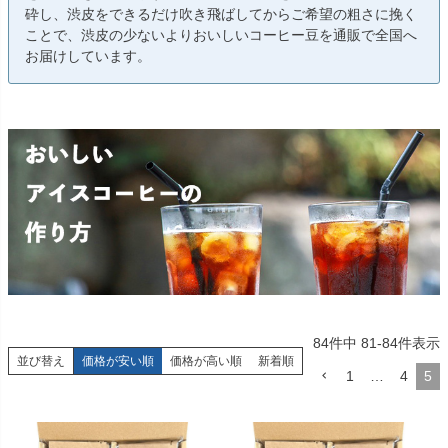
砕し、渋皮をできるだけ吹き飛ばしてからご希望の粗さに挽く
ことで、渋皮の少ないよりおいしいコーヒー豆を通販で全国へ
お届けしています。
84
件中
81
-
84
件表示
並び替え
価格が安い順
価格が高い順
新着順
1
…
4
5