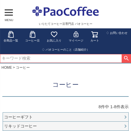
MENU
いりたてコーヒー豆専門店 パオコーヒー
♢ お問い合わせ
全商品一覧
コーヒー豆
お気に入り
マイページ
カート
♢ パオコーヒーのこと（店舗紹介）
HOME
コーヒー
コーヒー
8
件中
1
-
8
件表示
コーヒーギフト
リキッドコーヒー