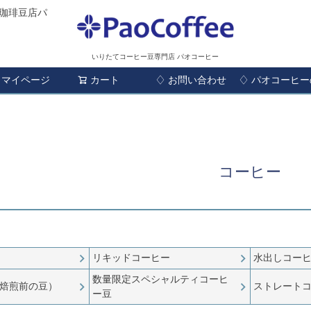
珈琲豆店パ
いりたてコーヒー豆専門店 パオコーヒー
マイページ
カート
♢ お問い合わせ
検索
♢ パオコーヒ
コーヒー
リキッドコーヒー
水出しコー
数量限定スペシャルティコーヒ
焙煎前の豆）
ストレート
ー豆