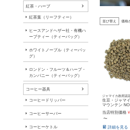
紅茶・ハーブ
紅茶葉（リーフティー）
並び替え
価格
ヒースアンドヘザー社・有機ハ
ーブティー（ティーバッグ）
ホワイトノーブル（ティーバッ
グ）
ロンドン・フルーツ＆ハーブ・
カンパニー（ティーバッグ）
コーヒー器具
ジャマイカ政府認
コーヒードリッパー
生豆・ジャマ
マウンテン NO
当店特別価格
¥
コーヒーサーバー
〜
コーヒーケトル
詳細を見る