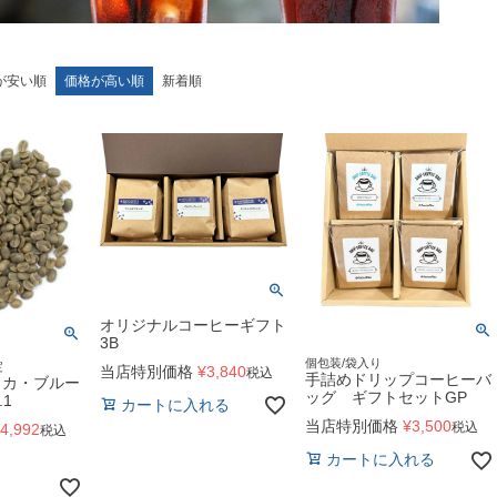
が安い順
価格が高い順
新着順
オリジナルコーヒーギフト
3B
個包装/袋入り
定
当店特別価格
¥
3,840
税込
手詰めドリップコーヒーバ
イカ・ブルー
ッグ ギフトセットGP
.1
カートに入れる
当店特別価格
¥
3,500
税込
4,992
税込
カートに入れる