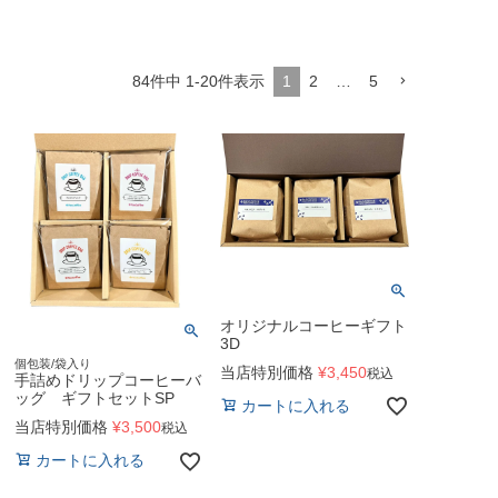
84
件中
1
-
20
件表示
1
2
…
5
オリジナルコーヒーギフト
3D
個包装/袋入り
当店特別価格
¥
3,450
税込
手詰めドリップコーヒーバ
ッグ ギフトセットSP
カートに入れる
当店特別価格
¥
3,500
税込
カートに入れる