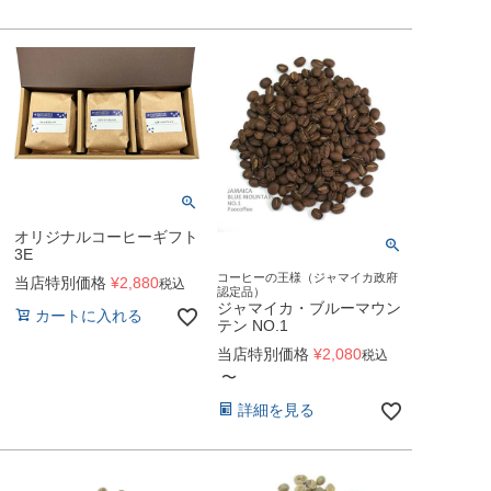
オリジナルコーヒーギフト
3E
コーヒーの王様（ジャマイカ政府
当店特別価格
¥
2,880
税込
認定品）
ジャマイカ・ブルーマウン
カートに入れる
テン NO.1
当店特別価格
¥
2,080
税込
〜
詳細を見る