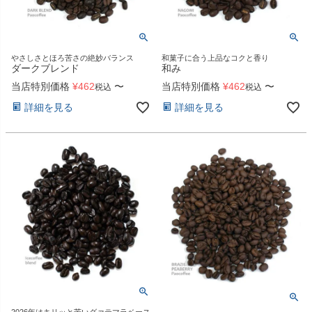
やさしさとほろ苦さの絶妙バランス
和菓子に合う上品なコクと香り
ダークブレンド
和み
当店特別価格
¥
462
〜
当店特別価格
¥
462
〜
税込
税込
詳細を見る
詳細を見る
2026年はキリッと苦いグァテマラベース