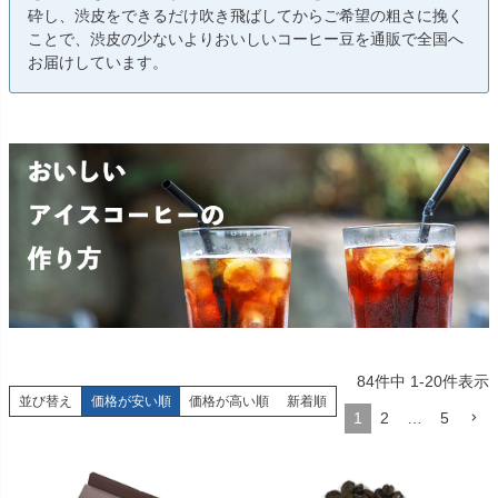
砕し、渋皮をできるだけ吹き飛ばしてからご希望の粗さに挽く
ことで、渋皮の少ないよりおいしいコーヒー豆を通販で全国へ
お届けしています。
84
件中
1
-
20
件表示
並び替え
価格が安い順
価格が高い順
新着順
1
2
…
5