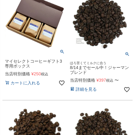
マイセレクトコーヒーギフト3
ほろ苦くてミルクに合う
専用ボックス
8/14までセール中！ジャーマン
ブレンド
当店特別価格
¥
250
税込
当店特別価格
¥
397
〜
税込
カートに入れる
詳細を見る