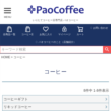
MENU
いりたてコーヒー豆専門店 パオコーヒー
♢ お問い合わせ
全商品一覧
コーヒー豆
お気に入り
マイページ
カート
♢ パオコーヒーのこと（店舗紹介）
HOME
コーヒー
コーヒー
8
件中
1
-
8
件表示
コーヒーギフト
リキッドコーヒー