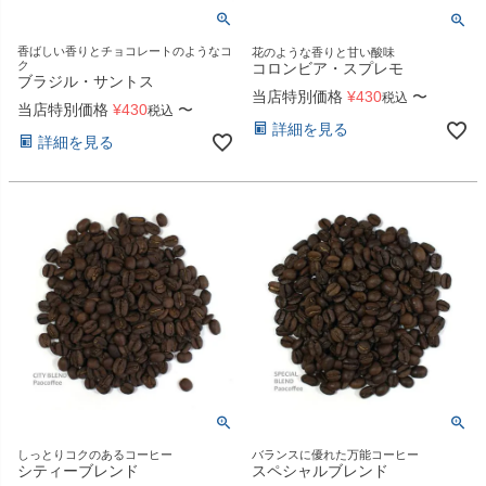
香ばしい香りとチョコレートのようなコ
花のような香りと甘い酸味
ク
コロンビア・スプレモ
ブラジル・サントス
当店特別価格
¥
430
〜
税込
当店特別価格
¥
430
〜
税込
詳細を見る
詳細を見る
しっとりコクのあるコーヒー
バランスに優れた万能コーヒー
シティーブレンド
スペシャルブレンド