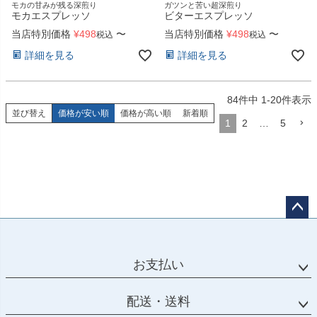
モカの甘みが残る深煎り
ガツンと苦い超深煎り
モカエスプレッソ
ビターエスプレッソ
当店特別価格
¥
498
〜
当店特別価格
¥
498
〜
税込
税込
詳細を見る
詳細を見る
84
件中
1
-
20
件表示
並び替え
価格が安い順
価格が高い順
新着順
1
2
…
5
ペー
ジト
ップ
お支払い
へ
配送・送料