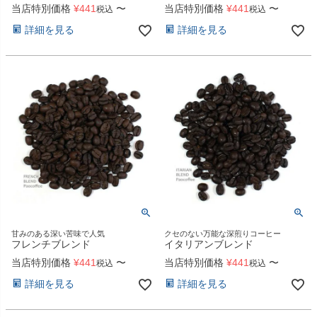
当店特別価格
¥
441
〜
当店特別価格
¥
441
〜
税込
税込
詳細を見る
詳細を見る
甘みのある深い苦味で人気
クセのない万能な深煎りコーヒー
フレンチブレンド
イタリアンブレンド
当店特別価格
¥
441
〜
当店特別価格
¥
441
〜
税込
税込
詳細を見る
詳細を見る