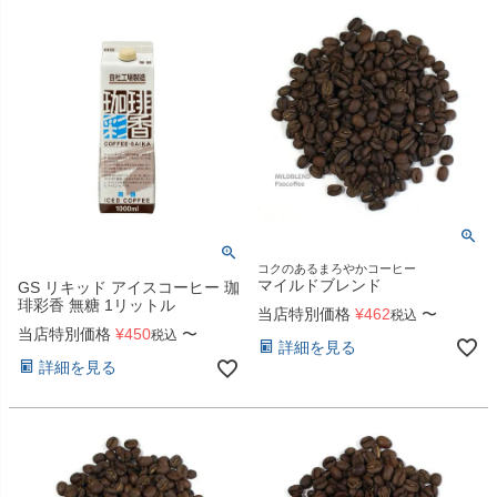
コクのあるまろやかコーヒー
マイルドブレンド
GS リキッド アイスコーヒー 珈
琲彩香 無糖 1リットル
当店特別価格
¥
462
〜
税込
当店特別価格
¥
450
〜
税込
詳細を見る
詳細を見る