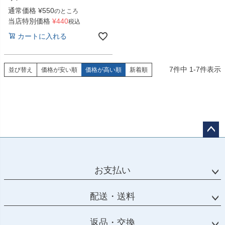
通常価格
¥
550
のところ
当店特別価格
¥
440
税込
カートに入れる
7
件中
1
-
7
件表示
並び替え
価格が安い順
価格が高い順
新着順
ペー
ジト
ップ
お支払い
へ
配送・送料
返品・交換