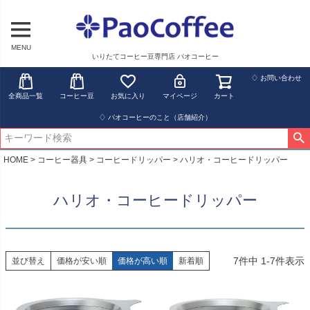
MENU
いりたてコーヒー豆専門店 パオコーヒー
♢ お問い合わせ
全商品一覧
コーヒー豆
お気に入り
マイページ
カート
♢ パオコーヒーのこと（店舗紹介）
HOME
コーヒー器具
コーヒードリッパー
ハリオ・コーヒードリッパー
ハリオ・コーヒードリッパー
7
件中
1
-
7
件表示
並び替え
価格が安い順
価格が高い順
新着順