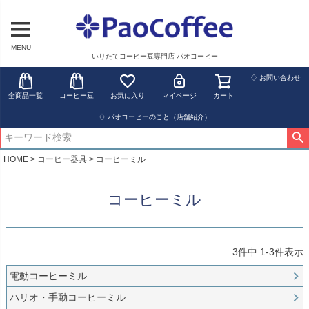
MENU
いりたてコーヒー豆専門店 パオコーヒー
♢ お問い合わせ
全商品一覧
コーヒー豆
お気に入り
マイページ
カート
♢ パオコーヒーのこと（店舗紹介）
HOME
コーヒー器具
コーヒーミル
コーヒーミル
3
件中
1
-
3
件表示
電動コーヒーミル
ハリオ・手動コーヒーミル