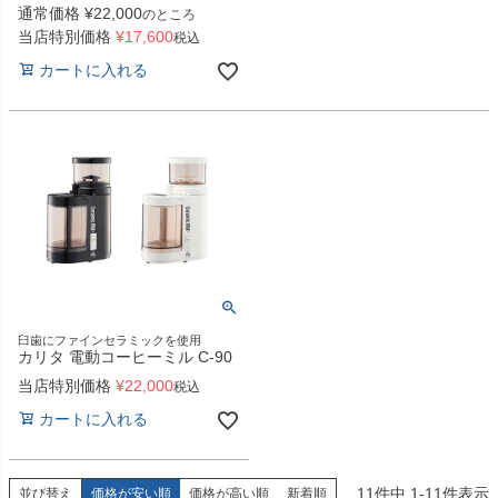
通常価格
¥
22,000
のところ
当店特別価格
¥
17,600
税込
カートに入れる
臼歯にファインセラミックを使用
カリタ 電動コーヒーミル C-90
当店特別価格
¥
22,000
税込
カートに入れる
11
件中
1
-
11
件表示
並び替え
価格が安い順
価格が高い順
新着順