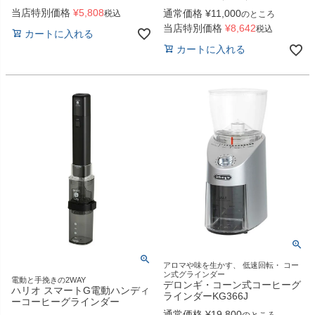
当店特別価格
¥
5,808
通常価格
¥
11,000
税込
のところ
当店特別価格
¥
8,642
税込
カートに入れる
カートに入れる
アロマや味を生かす、 低速回転・ コー
ン式グラインダー
電動と手挽きの2WAY
デロンギ・コーン式コーヒーグ
ハリオ スマートG電動ハンディ
ラインダーKG366J
ーコーヒーグラインダー
通常価格
¥
19,800
のところ