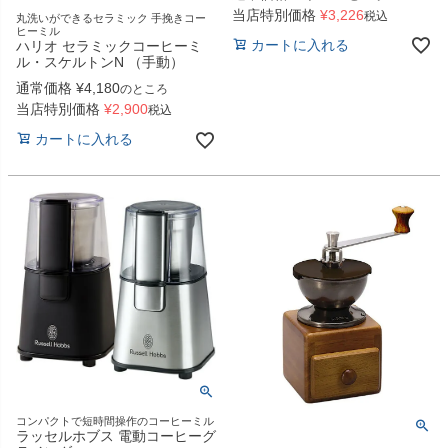
当店特別価格
¥
3,226
税込
丸洗いができるセラミック 手挽きコー
ヒーミル
カートに入れる
ハリオ セラミックコーヒーミ
ル・スケルトンN （手動）
通常価格
¥
4,180
のところ
当店特別価格
¥
2,900
税込
カートに入れる
コンパクトで短時間操作のコーヒーミル
ラッセルホブス 電動コーヒーグ