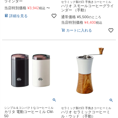
ラインダー
セラミック製の臼 手挽きコーヒーミル
ハリオ スモールコーヒーグライ
当店特別価格
¥
3,942
〜
税込
ンダー （手動）
詳細を見る
通常価格
¥
5,500
のところ
当店特別価格
¥
4,400
税込
カートに入れる
シンプル＆コンパクトなコーヒーミル
セラミック製の臼 手挽きコーヒーミル
カリタ 電動コーヒーミル CM-
ハリオ セラミックコーヒーミ
50
ル・ウッド （手動）