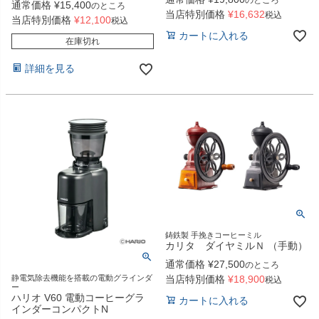
通常価格
¥
15,400
のところ
当店特別価格
¥
16,632
税込
当店特別価格
¥
12,100
税込
カートに入れる
在庫切れ
詳細を見る
鋳鉄製 手挽きコーヒーミル
カリタ ダイヤミルＮ （手動）
通常価格
¥
27,500
のところ
静電気除去機能を搭載の電動グラインダ
当店特別価格
¥
18,900
税込
ー
ハリオ V60 電動コーヒーグラ
カートに入れる
インダーコンパクトN