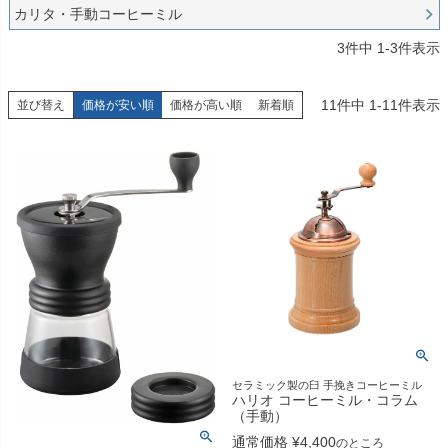
カリタ・手動コーヒーミル
3
件中
1
-
3
件表示
11
件中
1
-
11
件表示
並び替え
価格が安い順
価格が高い順
新着順
セラミック製の臼 手挽きコーヒーミル
ハリオ コーヒーミル・コラム
（手動）
通常価格
¥
4,400
のところ