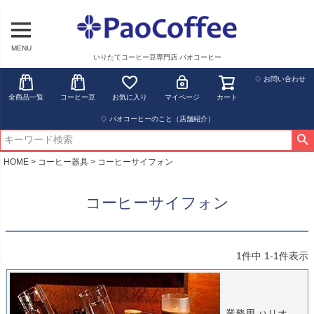
MENU
いりたてコーヒー豆専門店 パオコーヒー
♢ お問い合わせ
全商品一覧
コーヒー豆
お気に入り
マイページ
カート
♢ パオコーヒーのこと（店舗紹介）
HOME
コーヒー器具
コーヒーサイフォン
コーヒーサイフォン
1
件中
1
-
1
件表示
業務用 ハリオ