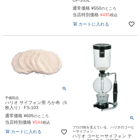
通常価格
¥
550
のところ
当店特別価格
¥
495
税込
カートに入れる
予備部品
ハリオ サイフォン用 ろか布（5
枚入り） FS-103
通常価格
¥
605
のところ
当店特別価格
¥
544
税込
プロの味を支えている、ハリオのコーヒ
カートに入れる
ーサイフォン
ハリオ コーヒーサイフォン テ