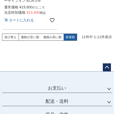
ーサイフォン ECA-3-B
通常価格
¥
19,800
のところ
当店特別価格
¥
13,400
税込
カートに入れる
11
件中
1
-
11
件表示
並び替え
価格が安い順
価格が高い順
新着順
ペー
ジト
ップ
お支払い
へ
配送・送料