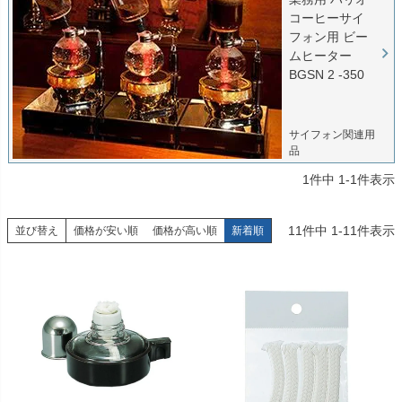
コーヒーサイ
フォン用 ビー
ムヒーター
BGSN 2 -350
サイフォン関連用
品
1
件中
1
-
1
件表示
11
件中
1
-
11
件表示
並び替え
価格が安い順
価格が高い順
新着順