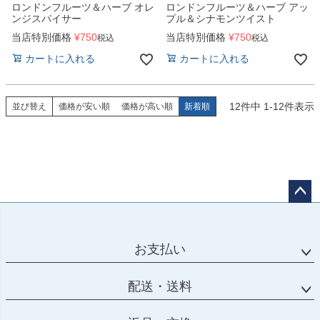
ロンドンフルーツ＆ハーブ オレ
ロンドンフルーツ＆ハーブ アッ
ンジスパイサー
プル＆シナモンツイスト
当店特別価格
¥
750
当店特別価格
¥
750
税込
税込
カートに入れる
カートに入れる
12
件中
1
-
12
件表示
並び替え
価格が安い順
価格が高い順
新着順
ペー
ジト
ップ
お支払い
へ
配送・送料