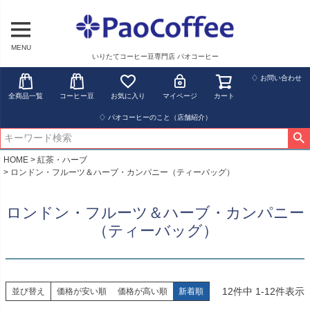
MENU
いりたてコーヒー豆専門店 パオコーヒー
♢ お問い合わせ
全商品一覧
コーヒー豆
お気に入り
マイページ
カート
♢ パオコーヒーのこと（店舗紹介）
HOME
紅茶・ハーブ
ロンドン・フルーツ＆ハーブ・カンパニー（ティーバッグ）
ロンドン・フルーツ＆ハーブ・カンパニー
（ティーバッグ）
12
件中
1
-
12
件表示
並び替え
価格が安い順
価格が高い順
新着順