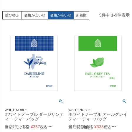
9
件中
1
-
9
件表示
並び替え
価格が安い順
価格が高い順
新着順
WHITE NOBLE
WHITE NOBLE
ホワイトノーブル ダージリンテ
ホワイトノーブル アールグレイ
ィー ティーバッグ
ティー ティーバッグ
当店特別価格
¥
357
〜
当店特別価格
¥
333
〜
税込
税込