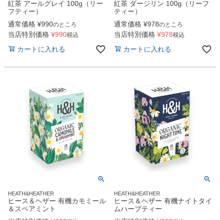
紅茶 アールグレイ 100g（リー
紅茶 ダージリン 100g（リーフ
フティー）
ティー）
通常価格
¥
990
通常価格
¥
978
のところ
のところ
当店特別価格
¥
990
当店特別価格
¥
978
税込
税込
カートに入れる
カートに入れる
HEATH&HEATHER
HEATH&HEATHER
ヒース＆ヘザー 有機カモミール
ヒース＆ヘザー 有機ナイトタイ
＆スペアミント
ムハーブティー