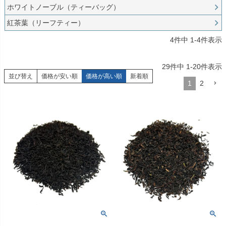
ホワイトノーブル（ティーバッグ）
紅茶葉（リーフティー）
4
件中
1
-
4
件表示
29
件中
1
-
20
件表示
並び替え
価格が安い順
価格が高い順
新着順
1
2