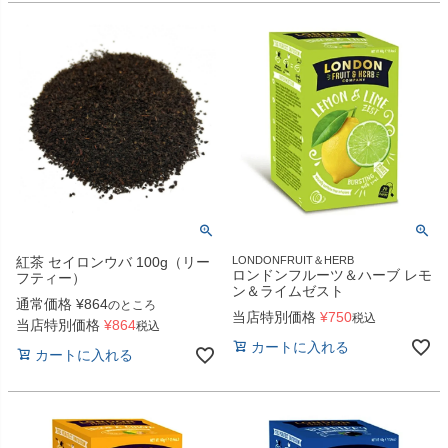
紅茶 セイロンウバ 100g（リー
LONDONFRUIT＆HERB
ロンドンフルーツ＆ハーブ レモ
フティー）
ン＆ライムゼスト
通常価格
¥
864
のところ
当店特別価格
¥
750
税込
当店特別価格
¥
864
税込
カートに入れる
カートに入れる