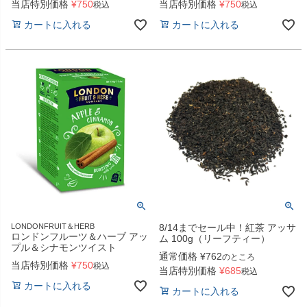
当店特別価格
¥
750
当店特別価格
¥
750
税込
税込
カートに入れる
カートに入れる
LONDONFRUIT＆HERB
8/14までセール中！紅茶 アッサ
ロンドンフルーツ＆ハーブ アッ
ム 100g（リーフティー）
プル＆シナモンツイスト
通常価格
¥
762
のところ
当店特別価格
¥
750
税込
当店特別価格
¥
685
税込
カートに入れる
カートに入れる