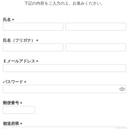
下記の内容をご入力の上、お進みください。
氏名
(
必
須
氏名（フリガナ）
)
(
必
須
Ｅメールアドレス
)
(
必
須
パスワード
)
(
必
須
郵便番号
)
(
必
須
都道府県
)