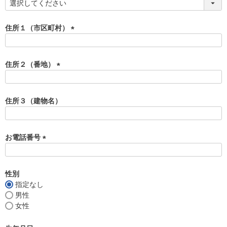
(
必
須
住所１（市区町村）
)
(
必
須
住所２（番地）
)
(
必
須
住所３（建物名）
)
お電話番号
(
必
須
性別
)
指定なし
男性
女性