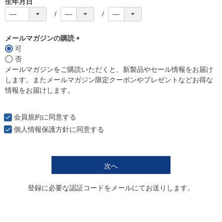
生年月日
メールマガジンの購読
可
(
否
必
メールマガジンをご購読いただくと、新製品やセール情報をお届け
須
します。またメールマガジン限定クーポンやプレゼントなどお得な
)
情報をお届けします。
会員規約
に同意する
個人情報保護方針
に同意する
次へ
登録に必要な認証コードをメールにてお送りします。