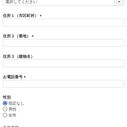
(
必
須
住所１（市区町村）
)
(
必
須
住所２（番地）
)
(
必
須
住所３（建物名）
)
お電話番号
(
必
須
性別
)
指定なし
男性
女性