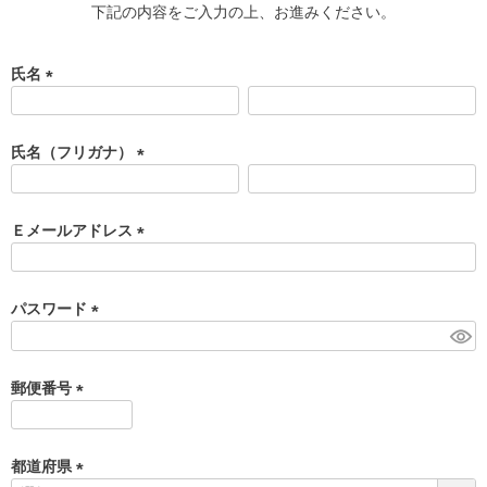
下記の内容をご入力の上、お進みください。
氏名
(
必
須
氏名（フリガナ）
)
(
必
須
Ｅメールアドレス
)
(
必
須
パスワード
)
(
必
須
郵便番号
)
(
必
須
都道府県
)