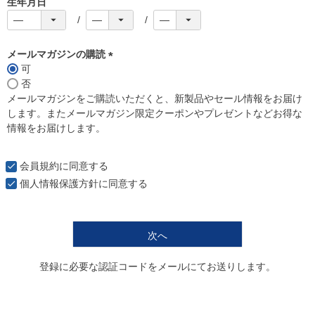
生年月日
メールマガジンの購読
可
(
否
必
メールマガジンをご購読いただくと、新製品やセール情報をお届け
須
します。またメールマガジン限定クーポンやプレゼントなどお得な
)
情報をお届けします。
会員規約
に同意する
個人情報保護方針
に同意する
次へ
登録に必要な認証コードをメールにてお送りします。