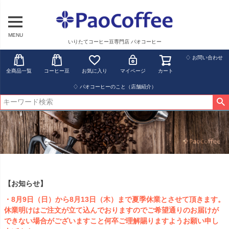
MENU
いりたてコーヒー豆専門店 パオコーヒー
♢ お問い合わせ
全商品一覧
コーヒー豆
お気に入り
マイページ
カート
♢ パオコーヒーのこと（店舗紹介）
【お知らせ】
・8月9日（日）から8月13日（木）まで夏季休業とさせて頂きます。
休業明けはご注文が立て込んでおりますのでご希望通りのお届けが
できない場合がございますこと何卒ご理解賜りますようお願い申し