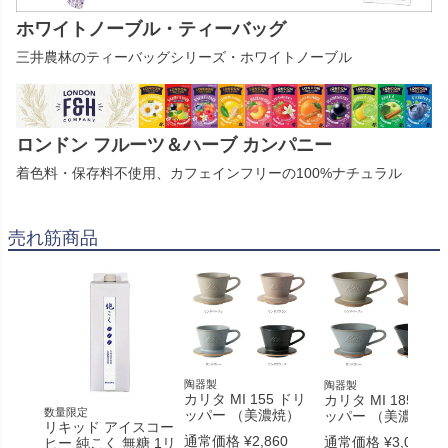
ホワイトノーブル・ティーバッグ
三井農林のティーバッグシリーズ・ホワイトノーブル
ロンドン フルーツ＆ハーブ カンパニー
着色料・保存料不使用、カフェインフリーの100%ナチュラル
売れ筋商品
陶器製
陶器製
カリタ MI 155 ドリ
カリタ MI 185 ドリ
数量限定
ッパー （美濃焼）
ッパー （美濃焼）
リキッド アイスコー
通常価格
¥
2,860
通常価格
¥
3,080
ヒー 純こく 無糖 1リ