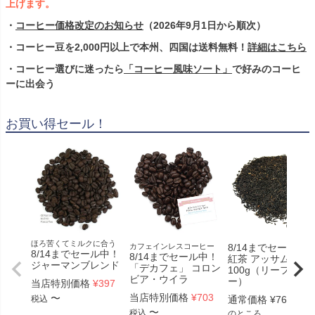
上げます。
・
コーヒー価格改定のお知らせ
（2026年9月1日から順次）
・コーヒー豆を2,000円以上で本州、四国は送料無料！
詳細はこちら
・コーヒー選びに迷ったら
「コーヒー風味ソート」
で好みのコーヒ
ーに出会う
お買い得セール！
ほろ苦くてミルクに合う
カフェインレスコーヒー
8/14までセール中
8/14までセール中！
8/14までセール中！
紅茶 アッサム
ジャーマンブレンド
「デカフェ」 コロン
100g（リーフティ
ビア・ウイラ
ー）
当店特別価格
¥
397
当店特別価格
¥
703
〜
通常価格
¥
762
税込
〜
税込
のところ