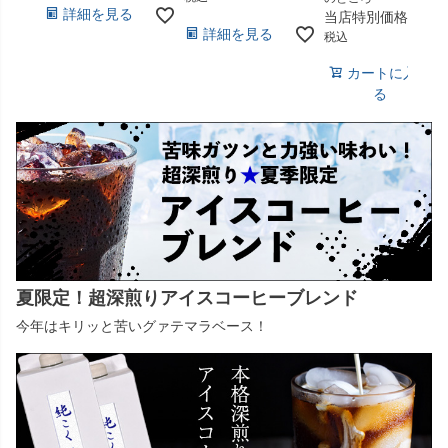
詳細を見る
当店特別価格
¥
685
詳細を見る
税込
カートに入れ
る
夏限定！超深煎りアイスコーヒーブレンド
今年はキリッと苦いグァテマラベース！