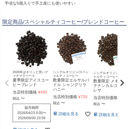
手頃な5個入りで手土産にも使いやすい
限定商品/スペシャルティコーヒー/ブレンドコーヒー
2026年はキリッと苦いグ
シングルオリジン/スペシ
シングルオリジン/スペシ
ァテマラベース
ャルティコーヒー
ャルティコーヒー
夏季限定アイスコー
数量限定エルサルバ
数量限定 メキシコ
ヒーブレンド
ドル シャングリラ
テナンカルコ マル
ハニー
レサ
当店特別価格
¥
493
当店特別価格
¥
735
当店特別価格
¥
735
〜
税込
〜
税込
〜
税込
販売期間
2026/04/23 0:00
〜
詳細を見る
詳細を見る
2026/09/30 23:59