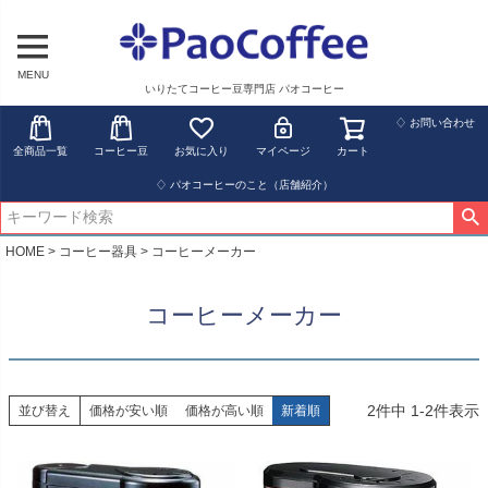
MENU
いりたてコーヒー豆専門店 パオコーヒー
♢ お問い合わせ
全商品一覧
コーヒー豆
お気に入り
マイページ
カート
♢ パオコーヒーのこと（店舗紹介）
HOME
コーヒー器具
コーヒーメーカー
コーヒーメーカー
2
件中
1
-
2
件表示
並び替え
価格が安い順
価格が高い順
新着順