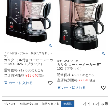
「ミル付き」だから「挽きたてをドリッ
プ」
カリタ ミル付きコーヒーメーカ
変わらぬおいしさ
ー MD-102N（ブラック）
カリタ コーヒーメーカー ET-
102（ブラック）
通常価格
¥
17,050
のところ
通常価格
¥
8,800
当店特別価格
¥
13,640
のところ
税込
当店特別価格
¥
7,040
税込
カートに入れる
カートに入れる
2
件中
1
-
2
件表示
並び替え
価格が安い順
価格が高い順
新着順