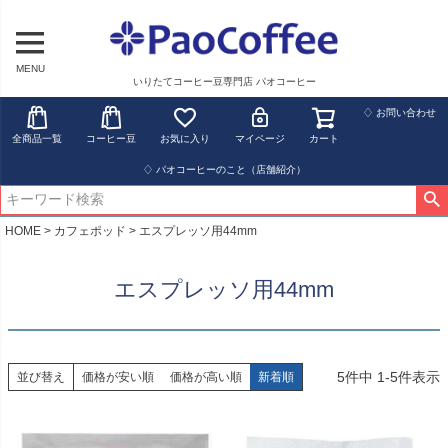
MENU
いりたてコーヒー豆専門店 パオコーヒー
♢ お問い合わせ
全商品一覧
コーヒー豆
お気に入り
マイページ
カート
♢ パオコーヒーのこと（店舗紹介）
HOME
カフェポッド
エスプレッソ用44mm
エスプレッソ用44mm
5
件中
1
-
5
件表示
並び替え
価格が安い順
価格が高い順
新着順