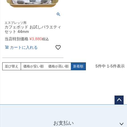
エスプレッソ用
カフェポッド お試しバラエティ
セット 44mm
当店特別価格
¥
3,880
税込
カートに入れる
5
件中
1
-
5
件表示
並び替え
価格が安い順
価格が高い順
新着順
ペー
ジト
ップ
お支払い
へ