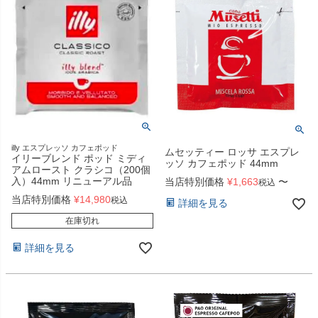
illy エスプレッソ カフェポッド
ムセッティー ロッサ エスプレ
イリーブレンド ポッド ミディ
ッソ カフェポッド 44mm
アムロースト クラシコ（200個
入）44mm リニューアル品
当店特別価格
¥
1,663
〜
税込
当店特別価格
¥
14,980
税込
詳細を見る
在庫切れ
詳細を見る