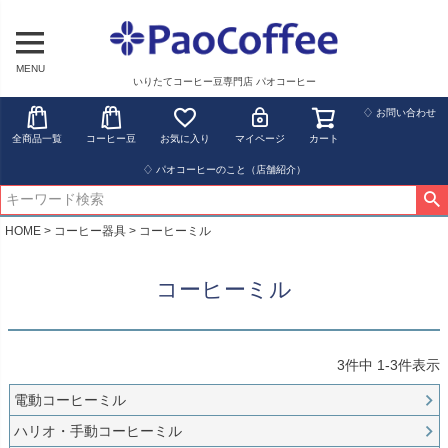
MENU
いりたてコーヒー豆専門店 パオコーヒー
♢ お問い合わせ
全商品一覧
コーヒー豆
お気に入り
マイページ
カート
♢ パオコーヒーのこと（店舗紹介）
HOME
コーヒー器具
コーヒーミル
コーヒーミル
3
件中
1
-
3
件表示
電動コーヒーミル
ハリオ・手動コーヒーミル