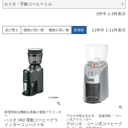
カリタ・手動コーヒーミル
3
件中
1
-
3
件表示
11
件中
1
-
11
件表示
並び替え
価格が安い順
価格が高い順
新着順
静電気除去機能を搭載の電動グラインダ
アロマや味を生かす、 低速回転・ コー
ー
ン式グラインダー
ハリオ V60 電動コーヒーグラ
デロンギ・コーン式コーヒーグ
インダーコンパクトN