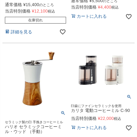
通常価格
¥
5,500
のところ
通常価格
¥
15,400
のところ
当店特別価格
¥
4,400
税込
当店特別価格
¥
12,100
税込
カートに入れる
在庫切れ
詳細を見る
臼歯にファインセラミックを使用
カリタ 電動コーヒーミル C-90
当店特別価格
¥
22,000
税込
セラミック製の臼 手挽きコーヒーミル
ハリオ セラミックコーヒーミ
カートに入れる
ル・ウッド （手動）