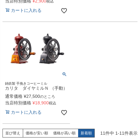
当店特別価格
¥
2,900
税込
カートに入れる
鋳鉄製 手挽きコーヒーミル
カリタ ダイヤミルＮ （手動）
通常価格
¥
27,500
のところ
当店特別価格
¥
18,900
税込
カートに入れる
11
件中
1
-
11
件表示
並び替え
価格が安い順
価格が高い順
新着順