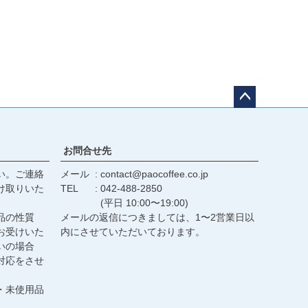
ペー
ジト
ップ
お問合せ先
へ
い。ご連絡
メール
contact@paocoffee.co.jp
け取りいた
TEL
042-488-2850
(平日 10:00〜19:00)
品の性質
メールの返信につきましては、1〜2営業日以
お受けいた
内にさせていただいております。
いの場合
対応をさせ
・未使用品