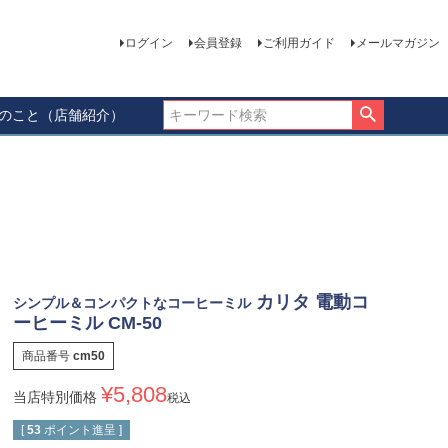
ログイン
会員登録
ご利用ガイド
メールマガジン
ーのこと（店舗紹介）
カリタ 電動コ
シンプル＆コンパクトなコーヒーミル
ーヒーミル CM-50
商品番号
cm50
¥
5,808
当店特別価格
税込
[
53
ポイント進呈 ]