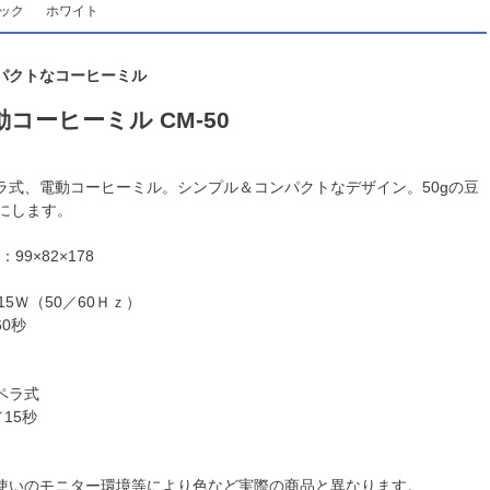
ック
ホワイト
パクトなコーヒーミル
動コーヒーミル CM-50
ラ式、電動コーヒーミル。シンプル＆コンパクトなデザイン。50gの豆
きにします。
99×82×178
115Ｗ（50／60Ｈｚ）
60秒
ペラ式
／15秒
使いのモニター環境等により色など実際の商品と異なります。