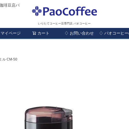
珈琲豆店パ
いりたてコーヒー豆専門店 パオコーヒー
マイページ
カート
♢ お問い合わせ
検索
♢ パオコーヒ
ル CM-50