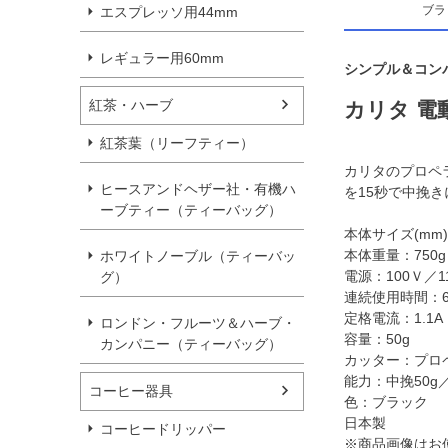
ブラ
エスプレッソ用44mm
レギュラー用60mm
シンプル＆コン
紅茶・ハーブ
カリタ 電
紅茶葉（リーフティー）
カリタのプロペ
ヒースアンドヘザー社・有機ハ
を15秒で中挽
ーブティー（ティーバッグ）
本体サイズ(mm)：
本体重量：750g
ホワイトノーブル（ティーバッ
電源：100Ｖ／
グ）
連続使用時間：
定格電流：1.1A
ロンドン・フルーツ＆ハーブ・
容量：50g
カンパニー（ティーバッグ）
カッター：プロ
能力：中挽50g
コーヒー器具
色：ブラック
日本製
コーヒードリッパー
※商品画像はお