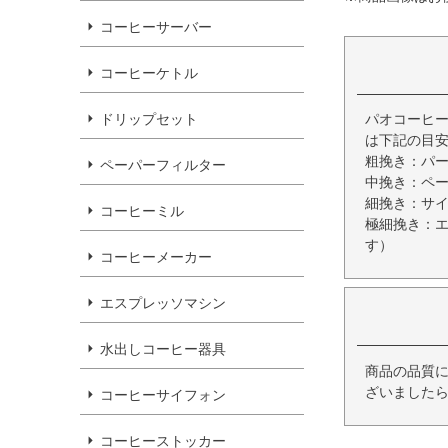
コーヒーサーバー
コーヒーケトル
ドリップセット
パオコーヒー
は下記の目
粗挽き：パ
ペーパーフィルター
中挽き：ペ
細挽き：サ
コーヒーミル
極細挽き：
す）
コーヒーメーカー
エスプレッソマシン
水出しコーヒー器具
商品の品質
ざいましたら
コーヒーサイフォン
コーヒーストッカー