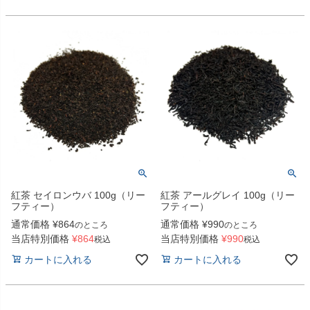
紅茶 セイロンウバ 100g（リー
紅茶 アールグレイ 100g（リー
フティー）
フティー）
通常価格
¥
864
通常価格
¥
990
のところ
のところ
当店特別価格
¥
864
当店特別価格
¥
990
税込
税込
カートに入れる
カートに入れる