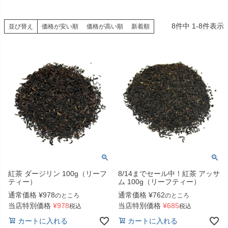
8
件中
1
-
8
件表示
並び替え
価格が安い順
価格が高い順
新着順
紅茶 ダージリン 100g（リーフ
8/14までセール中！紅茶 アッサ
ティー）
ム 100g（リーフティー）
通常価格
¥
978
通常価格
¥
762
のところ
のところ
当店特別価格
¥
978
当店特別価格
¥
685
税込
税込
カートに入れる
カートに入れる