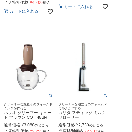
当店特別価格
¥
4,400
税込
カートに入れる
カートに入れる
クリーミーな泡立ちのフォームド
クリーミーな泡立ちのフォームド
ミルクが作れる
ミルクが作れる
ハリオ クリーマー キュー
カリタ スティック ミルク
ト ブラウン CQT-45BR
フローサー
通常価格
¥
3,080
通常価格
¥
2,750
のところ
のところ
当店特別価格
¥
2,259
当店特別価格
¥
2,200
税込
税込