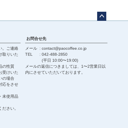
ペー
ジト
ップ
お問合せ先
へ
い。ご連絡
メール
contact@paocoffee.co.jp
け取りいた
TEL
042-488-2850
(平日 10:00〜19:00)
品の性質
メールの返信につきましては、1〜2営業日以
お受けいた
内にさせていただいております。
いの場合
対応をさせ
・未使用品
ください。