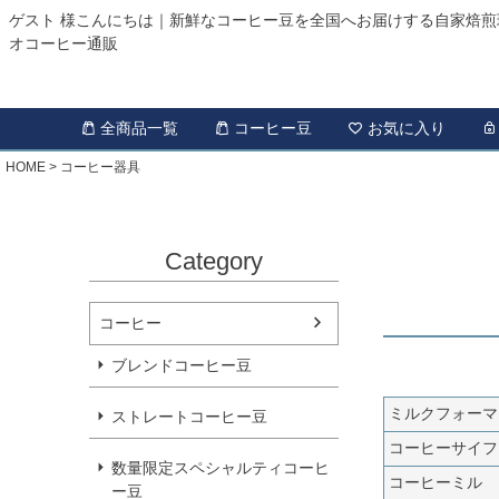
ゲスト 様こんにちは｜新鮮なコーヒー豆を全国へお届けする自家焙煎
オコーヒー通販
全商品一覧
コーヒー豆
お気に入り
HOME
コーヒー器具
Category
コーヒー
ブレンドコーヒー豆
ミルクフォーマ
ストレートコーヒー豆
コーヒーサイフ
数量限定スペシャルティコーヒ
コーヒーミル
ー豆