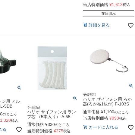
当店特別価格
¥
1,613
税込
在庫切れ
詳細を見る
予備部品
ハリオ サイフォン用 ろか
ォン用 アル
器(ろか布1枚付) F-103S
-5DB
予備部品
ハリオ サイフォン用 ラン
通常価格
¥
1,100
のところ
40
のところ
プ芯 （5本入り） A-55
当店特別価格
¥
990
税込
1,320
税込
通常価格
¥
330
のところ
カートに入れる
れる
当店特別価格
¥
275
税込