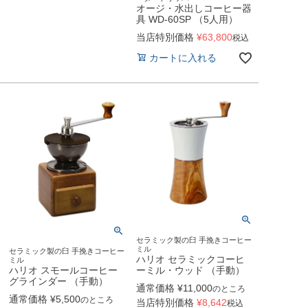
オージ・水出しコーヒー器
具 WD-60SP （5人用）
当店特別価格
¥
63,800
税込
カートに入れる
セラミック製の臼 手挽きコーヒー
ミル
セラミック製の臼 手挽きコーヒー
ハリオ セラミックコーヒ
ミル
ーミル・ウッド （手動）
ハリオ スモールコーヒー
グラインダー （手動）
通常価格
¥
11,000
のところ
通常価格
¥
5,500
のところ
当店特別価格
¥
8,642
税込