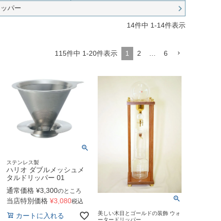
リッパー
14
件中
1
-
14
件表示
115
件中
1
-
20
件表示
1
2
…
6
ステンレス製
ハリオ ダブルメッシュメ
タルドリッパー 01
通常価格
¥
3,300
のところ
当店特別価格
¥
3,080
税込
美しい木目とゴールドの装飾 ウォ
カートに入れる
ータードリッパー