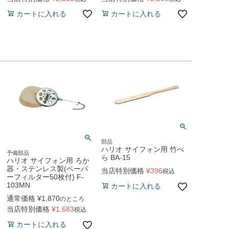
カートに入れる
カートに入れる
部品
ハリオ サイフォン用 竹べ
予備部品
ら BA-15
ハリオ サイフォン用 ろか
器・ステンレス製(ペーパ
当店特別価格
¥
396
税込
ーフィルター50枚付) F-
103MN
カートに入れる
通常価格
¥
1,870
のところ
当店特別価格
¥
1,683
税込
カートに入れる