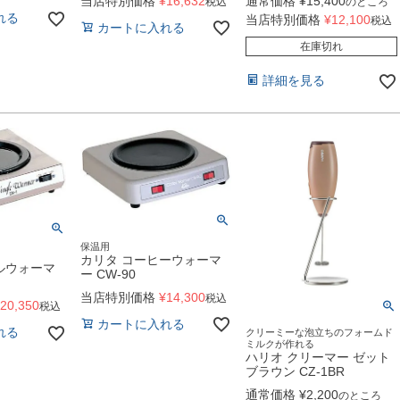
当店特別価格
¥
16,632
通常価格
¥
15,400
税込
のところ
れる
当店特別価格
¥
12,100
税込
カートに入れる
在庫切れ
詳細を見る
保温用
カリタ コーヒーウォーマ
ルウォーマ
ー CW-90
当店特別価格
¥
14,300
税込
20,350
税込
カートに入れる
れる
クリーミーな泡立ちのフォームド
ミルクが作れる
ハリオ クリーマー ゼット
ブラウン CZ-1BR
通常価格
¥
2,200
のところ