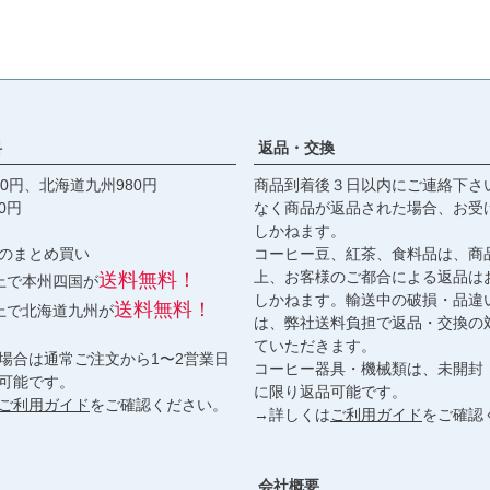
料
返品・交換
0円、北海道九州980円
商品到着後３日以内にご連絡下さ
0円
なく商品が返品された場合、お受
しかねます。
のまとめ買い
コーヒー豆、紅茶、食料品は、商
上、お客様のご都合による返品は
送料無料！
以上で本州四国が
しかねます。輸送中の破損・品違
送料無料！
以上で北海道九州が
は、弊社送料負担で返品・交換の
ていただきます。
場合は通常ご注文から1〜2営業日
コーヒー器具・機械類は、未開封
可能です。
に限り返品可能です。
ご利用ガイド
をご確認ください。
→詳しくは
ご利用ガイド
をご確認
会社概要