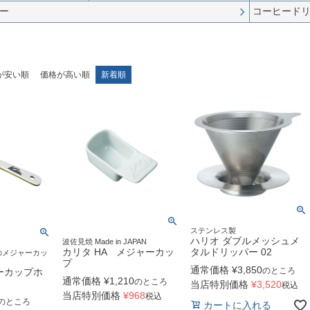
ー
コーヒード
が安い順
価格が高い順
新着順
ステンレス製
ハリオ ダブルメッシュメ
波佐見焼 Made in JAPAN
タルドリッパー 02
カリタ HA メジャーカッ
のメジャーカッ
プ
通常価格
¥
3,850
のところ
ーカップホ
通常価格
¥
1,210
のところ
当店特別価格
¥
3,520
税込
当店特別価格
¥
968
税込
のところ
カートに入れる