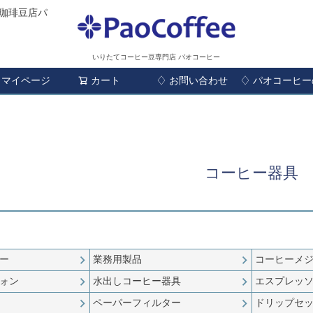
珈琲豆店パ
いりたてコーヒー豆専門店 パオコーヒー
マイページ
カート
♢ お問い合わせ
検索
♢ パオコーヒ
コーヒー器具
ー
業務用製品
コーヒーメ
ォン
水出しコーヒー器具
エスプレッ
ペーパーフィルター
ドリップセ