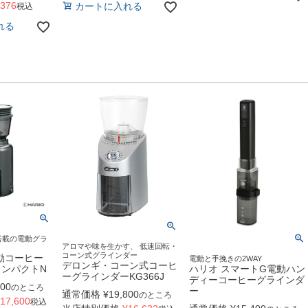
376
カートに入れる
税込
れる
搭載の電動グラ
アロマや味を生かす、 低速回転・
コーン式グラインダー
電動コーヒー
電動と手挽きの2WAY
デロンギ・コーン式コーヒ
ハリオ スマートG電動ハン
ンパクトN
ーグラインダーKG366J
ディーコーヒーグラインダ
000
のところ
ー
通常価格
¥
19,800
のところ
17,600
税込