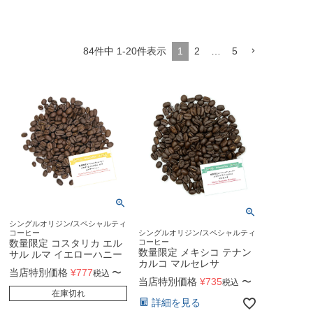
84
件中
1
-
20
件表示
1
2
…
5
シングルオリジン/スペシャルティ
コーヒー
シングルオリジン/スペシャルティ
数量限定 コスタリカ エル
コーヒー
数量限定 メキシコ テナン
サル ルマ イエローハニー
カルコ マルセレサ
当店特別価格
¥
777
〜
税込
当店特別価格
¥
735
〜
税込
在庫切れ
詳細を見る