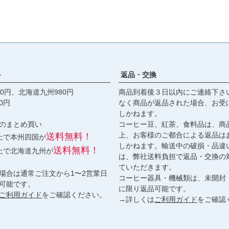
料
返品・交換
0円、北海道九州980円
商品到着後３日以内にご連絡下さ
0円
なく商品が返品された場合、お受
しかねます。
のまとめ買い
コーヒー豆、紅茶、食料品は、商
上、お客様のご都合による返品は
送料無料！
以上で本州四国が
しかねます。輸送中の破損・品違
送料無料！
以上で北海道九州が
は、弊社送料負担で返品・交換の
ていただきます。
場合は通常ご注文から1〜2営業日
コーヒー器具・機械類は、未開封
可能です。
に限り返品可能です。
ご利用ガイド
をご確認ください。
→詳しくは
ご利用ガイド
をご確認