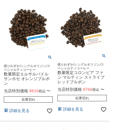
残りわずか/シングルオリジン/ス
残りわずか/シングルオリジン/ス
ペシャルティコーヒー
ペシャルティコーヒー
数量限定コロンビア ファ
数量限定エルサルバドル
ン マルティン ストライプ
サンホセ オレンジブルボ
レッドブルボン
ン
当店特別価格
¥
766
〜
税込
当店特別価格
¥
816
〜
税込
在庫切れ
在庫切れ
詳細を見る
詳細を見る