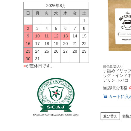
2026年8月
日
月
火
水
木
金
土
1
2
3
4
5
6
7
8
9
10
11
12
13
14
15
16
17
18
19
20
21
22
23
24
25
26
27
28
29
30
31
■
が定休日です。
個包装/袋入り
手詰めドリッ
ッグ・インドネ
デリン トバコ
当店特別価格
¥
カートに入
並び替え
価格