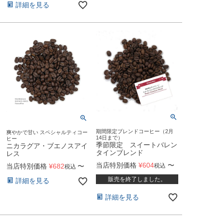
詳細を見る
期間限定ブレンドコーヒー（2月
爽やかで甘い スペシャルティコー
14日まで）
ヒー
季節限定 スイートバレン
ニカラグア・ブエノスアイ
タインブレンド
レス
当店特別価格
¥
604
〜
税込
当店特別価格
¥
682
〜
税込
販売を終了しました。
詳細を見る
詳細を見る