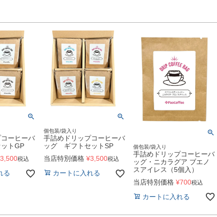
個包装/袋入り
プコーヒーバ
手詰めドリップコーヒーバ
ットGP
ッグ ギフトセットSP
個包装/袋入り
手詰めドリップコーヒーバ
3,500
当店特別価格
¥
3,500
税込
税込
ッグ・ニカラグア ブエノ
スアイレス（5個入）
れる
カートに入れる
当店特別価格
¥
700
税込
カートに入れる