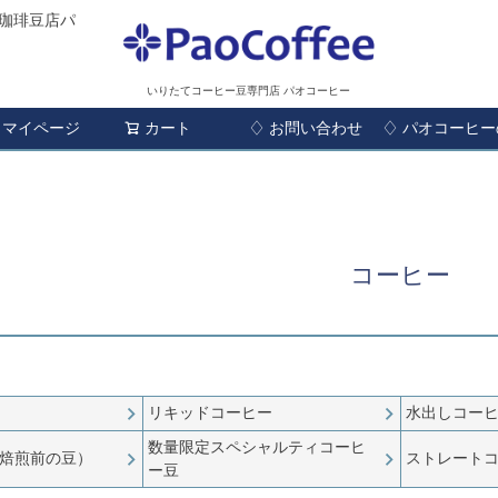
珈琲豆店パ
いりたてコーヒー豆専門店 パオコーヒー
マイページ
カート
♢ お問い合わせ
検索
♢ パオコーヒ
コーヒー
リキッドコーヒー
水出しコー
数量限定スペシャルティコーヒ
焙煎前の豆）
ストレート
ー豆