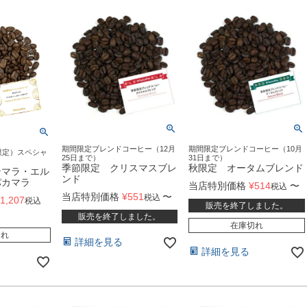
期間限定ブレンドコーヒー（12月
期間限定ブレンドコーヒー（10月
限定）スペシャ
25日まで）
31日まで）
季節限定 クリスマスブレ
秋限定 オータムブレンド
テマラ・エル
ンド
パカマラ
当店特別価格
¥
514
〜
税込
当店特別価格
¥
551
〜
税込
1,207
税込
販売を終了しました。
販売を終了しました。
在庫切れ
切れ
詳細を見る
詳細を見る