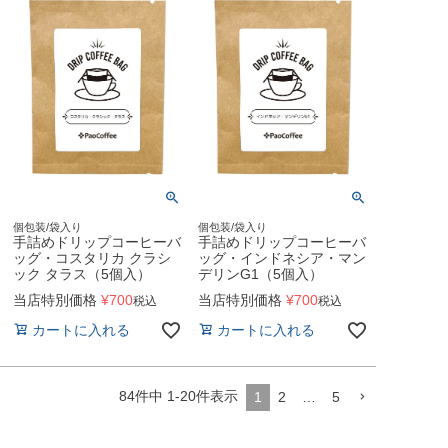
個包装/袋入り
個包装/袋入り
手詰めドリップコーヒーバ
手詰めドリップコーヒーバ
ッグ・コスタリカ クラシ
ッグ・インドネシア・マン
ック タラス（5個入）
デリンG1（5個入）
当店特別価格
¥
700
当店特別価格
¥
700
税込
税込
カートに入れる
カートに入れる
84
件中
1
-
20
件表示
1
2
…
5