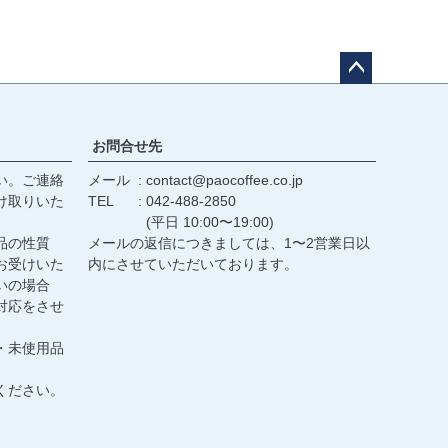
ペー
ジト
ップ
お問合せ先
へ
い。ご連絡
メール
contact@paocoffee.co.jp
け取りいた
TEL
042-488-2850
(平日 10:00〜19:00)
品の性質
メールの返信につきましては、1〜2営業日以
お受けいた
内にさせていただいております。
いの場合
対応をさせ
・未使用品
ください。