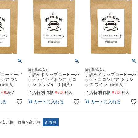
個包装/袋入り
個包装/袋入り
プコーヒーバ
手詰めドリップコーヒーバ
手詰めドリップコーヒーバ
シア マン
ッグ・インドネシア カロ
ッグ・コロンビア クラシ
（5個入）
ッシ トラジャ（5個入）
ック ウイラ（5個入）
700
当店特別価格
¥
700
当店特別価格
¥
700
税込
税込
税込
れる
カートに入れる
カートに入れる
が安い順
価格が高い順
新着順