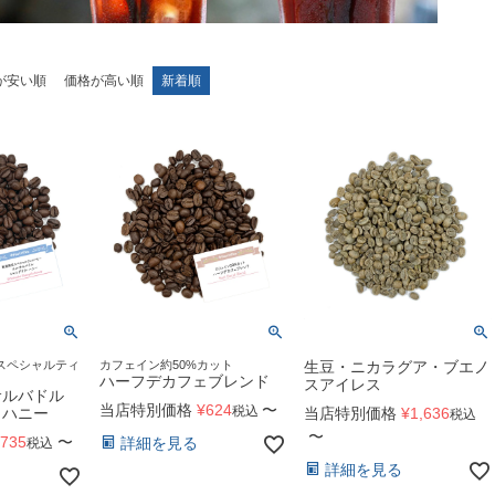
が安い順
価格が高い順
新着順
スペシャルティ
カフェイン約50%カット
生豆・ニカラグア・ブエノ
ハーフデカフェブレンド
スアイレス
サルバドル
当店特別価格
¥
624
〜
税込
 ハニー
当店特別価格
¥
1,636
税込
〜
735
〜
詳細を見る
税込
詳細を見る