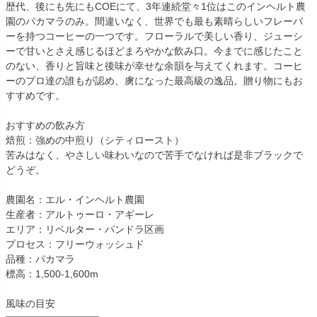
歴代、後にも先にもCOEにて、3年連続堂々1位はこのインヘルト農
園のパカマラのみ。間違いなく、世界でも最も素晴らしいフレーバ
ーを持つコーヒーの一つです。フローラルで美しい香り、ジューシ
ーで甘いとさえ感じるほどまろやかな飲み口。今までに感じたこと
のない、香りと旨味と後味が幸せな余韻を与えてくれます。コーヒ
ーのプロ達の誰もが認め、虜になった最高級の逸品。贈り物にもお
すすめです。
おすすめの飲み方
焙煎：強めの中煎り（シティロースト）
苦みはなく、やさしい味わいなので苦手でなければ是非ブラックで
どうぞ。
農園名：エル・インヘルト農園
生産者：アルトゥーロ・アギーレ
エリア：リベルター・パンドラ区画
プロセス：フリーウォッシュド
品種：パカマラ
標高：1,500-1,600m
風味の目安