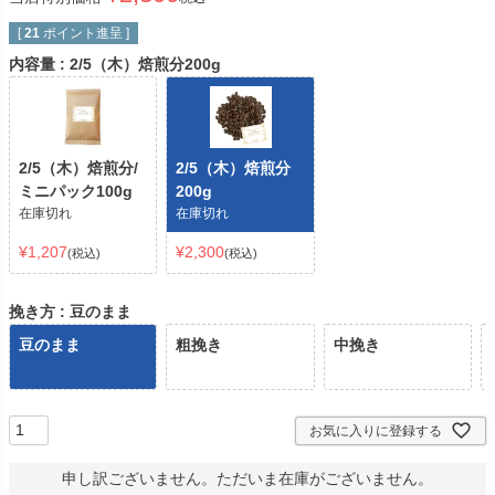
[
21
ポイント進呈 ]
内容量
2/5（木）焙煎分200g
2/5（木）焙煎分/
2/5（木）焙煎分
ミニパック100g
200g
在庫切れ
在庫切れ
¥
1,207
¥
2,300
税込
税込
挽き方
豆のまま
豆のまま
粗挽き
中挽き
お気に入りに登録する
申し訳ございません。ただいま在庫がございません。