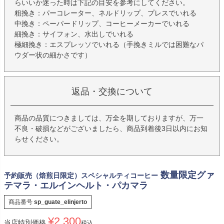
らいいか迷った時は下記の目安を参考にしてください。
粗挽き：パーコレーター、ネルドリップ、プレスでいれる
中挽き：ペーパードリップ、コーヒーメーカーでいれる
細挽き：サイフォン、水出しでいれる
極細挽き：エスプレッソでいれる（手挽きミルでは困難なパ
ウダー状の細かさです）
返品・交換について
商品の品質につきましては、万全を期しておりますが、万一
不良・破損などがございましたら、商品到着後3日以内にお知
らせください。
数量限定グァ
予約販売（焙煎日限定）スペシャルティコーヒー
テマラ・エルインヘルト・パカマラ
商品番号
sp_guate_elinjerto
¥
2,300
当店特別価格
税込