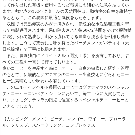
って作り出した有機を使用するなど環境にも細心の注意を払ってい
ます。敷地内の350ヘクタールの天然雨林は、動植物の自生を維持す
るとともに、この農園に最適な気候をもたらします。
収穫では完熟赤実のみが手摘みされ、伝統的な水洗処理工程を守
って精製処理されます。果肉除去された後60-72時間をかけて醗酵槽
に浸けられて熟成し、山から流れてくる豊富な湧き水を利用し洗浄
します。こうして充分に甘味を持ったパーチメントがパティオ（天
日乾燥場）で丁寧に乾燥されます。
また、農園独自にドライ・ミル（選別工場）を所有しており、す
べての工程を一貫して行っております。
良いコーヒーを生産する為に、オーナー自身の徹底した研究・管理
のもとで、伝統的なグアテマラのコーヒー生産技術に守られたコー
ヒーは素晴らしい味わいを有しています。
このエル・インヘルト農園のコーヒーはグァテマラのスペシャル
ティコーヒーコンペティションにおいて、毎年上位に入賞してお
り、まさにグァテマラの頂点に位置するスペシャルティコーヒーと
いえるでしょう。
【カッピングコメント】 ピーチ、マンゴー、ワイニー、フローラ
ル、クリスプ、スパークリング、コンプレックス