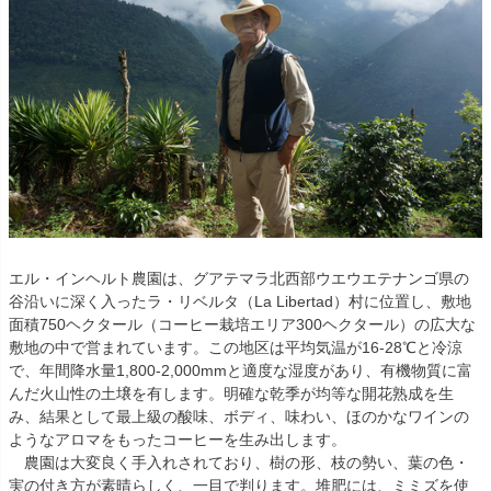
エル・インヘルト農園は、グアテマラ北西部ウエウエテナンゴ県の
谷沿いに深く入ったラ・リベルタ（La Libertad）村に位置し、敷地
面積750ヘクタール（コーヒー栽培エリア300ヘクタール）の広大な
敷地の中で営まれています。この地区は平均気温が16-28℃と冷涼
で、年間降水量1,800-2,000mmと適度な湿度があり、有機物質に富
んだ火山性の土壌を有します。明確な乾季が均等な開花熟成を生
み、結果として最上級の酸味、ボディ、味わい、ほのかなワインの
ようなアロマをもったコーヒーを生み出します。
農園は大変良く手入れされており、樹の形、枝の勢い、葉の色・
実の付き方が素晴らしく、一目で判ります。堆肥には、ミミズを使