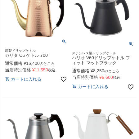
銅製ドリップケトル
ステンレス製ドリップケトル
カリタ Cu ケトル 700
ハリオ V60ドリップケトル フ
ィット マットブラック
通常価格
¥
15,400
のところ
当店特別価格
¥
11,550
税込
通常価格
¥
8,250
のところ
当店特別価格
¥
6,600
税込
カートに入れる
カートに入れる