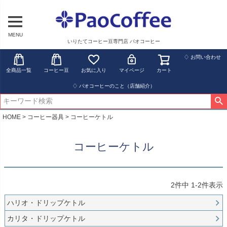
MENU
いりたてコーヒー豆専門店 パオコーヒー
♢ お問い合わせ
全商品一覧
コーヒー豆
お気に入り
マイページ
カート
♢ パオコーヒーのこと（店舗紹介）
HOME
コーヒー器具
コーヒーケトル
コーヒーケトル
2
件中
1
-
2
件表示
ハリオ・ドリップケトル
カリタ・ドリップケトル