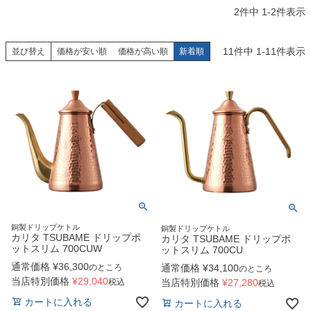
2
件中
1
-
2
件表示
11
件中
1
-
11
件表示
並び替え
価格が安い順
価格が高い順
新着順
銅製ドリップケトル
銅製ドリップケトル
カリタ TSUBAME ドリップポ
カリタ TSUBAME ドリップポ
ットスリム 700CUW
ットスリム 700CU
通常価格
¥
36,300
のところ
通常価格
¥
34,100
のところ
当店特別価格
¥
29,040
税込
当店特別価格
¥
27,280
税込
カートに入れる
カートに入れる