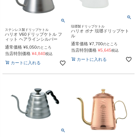
琺瑯製ドリップケトル
ステンレス製ドリップケトル
ハリオ ボナ 琺瑯ドリップケト
ハリオ V60ドリップケトル フ
ル
ィット ヘアラインシルバー
通常価格
¥
7,700
のところ
通常価格
¥
6,050
のところ
当店特別価格
¥
5,645
税込
当店特別価格
¥
4,840
税込
カートに入れる
カートに入れる