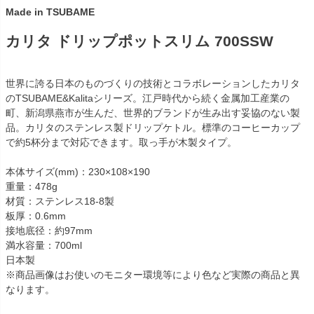
Made in TSUBAME
カリタ ドリップポットスリム 700SSW
世界に誇る日本のものづくりの技術とコラボレーションしたカリタ
のTSUBAME&Kalitaシリーズ。江戸時代から続く金属加工産業の
町、新潟県燕市が生んだ、世界的ブランドが生み出す妥協のない製
品。カリタのステンレス製ドリップケトル。標準のコーヒーカップ
で約5杯分まで対応できます。取っ手が木製タイプ。
本体サイズ(mm)：230×108×190
重量：478g
材質：ステンレス18-8製
板厚：0.6mm
接地底径：約97mm
満水容量：700ml
日本製
※商品画像はお使いのモニター環境等により色など実際の商品と異
なります。