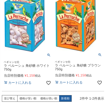
ベギャンセ社
ベギャンセ社
ラ ペルーシュ 角砂糖 ブラウン
ラ ペルーシュ 角砂糖 ホワイト
750g
750g
当店特別価格
¥
1,158
当店特別価格
¥
1,158
税込
税込
カートに入れる
カートに入れる
2
件中
1
-
2
件表示
並び替え
価格が安い順
価格が高い順
新着順