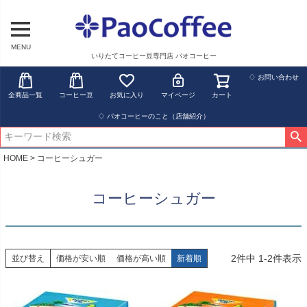
MENU
いりたてコーヒー豆専門店 パオコーヒー
♢ お問い合わせ
全商品一覧
コーヒー豆
お気に入り
マイページ
カート
♢ パオコーヒーのこと（店舗紹介）
HOME
コーヒーシュガー
コーヒーシュガー
2
件中
1
-
2
件表示
並び替え
価格が安い順
価格が高い順
新着順