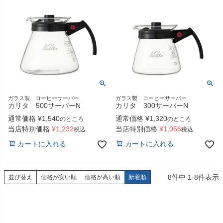
ガラス製 コーヒーサーバー
ガラス製 コーヒーサーバー
カリタ 500サーバーN
カリタ 300サーバーN
通常価格
¥
1,540
通常価格
¥
1,320
のところ
のところ
当店特別価格
¥
1,232
当店特別価格
¥
1,056
税込
税込
カートに入れる
カートに入れる
8
件中
1
-
8
件表示
並び替え
価格が安い順
価格が高い順
新着順