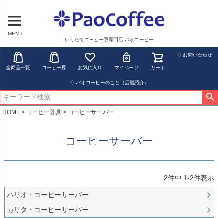
MENU
いりたてコーヒー豆専門店 パオコーヒー
♢ お問い合わせ
全商品一覧
コーヒー豆
お気に入り
マイページ
カート
♢ パオコーヒーのこと（店舗紹介）
HOME
コーヒー器具
コーヒーサーバー
コーヒーサーバー
2
件中
1
-
2
件表示
ハリオ・コーヒーサーバー
カリタ・コーヒーサーバー