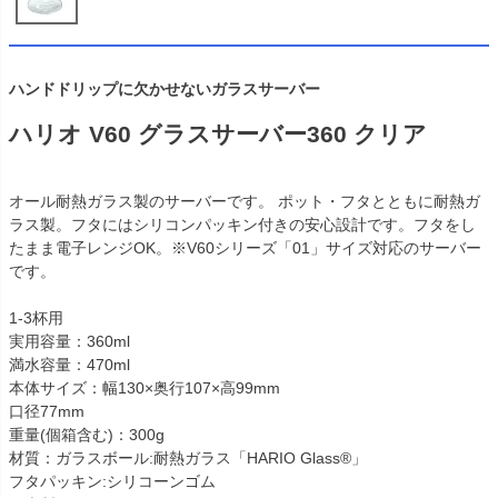
ハンドドリップに欠かせないガラスサーバー
ハリオ V60 グラスサーバー360 クリア
オール耐熱ガラス製のサーバーです。 ポット・フタとともに耐熱ガ
ラス製。フタにはシリコンパッキン付きの安心設計です。フタをし
たまま電子レンジOK。※V60シリーズ「01」サイズ対応のサーバー
です。
1-3杯用
実用容量：360ml
満水容量：470ml
本体サイズ：幅130×奥行107×高99mm
口径77mm
重量(個箱含む)：300g
材質：ガラスボール:耐熱ガラス「HARIO Glass®」
フタパッキン:シリコーンゴム