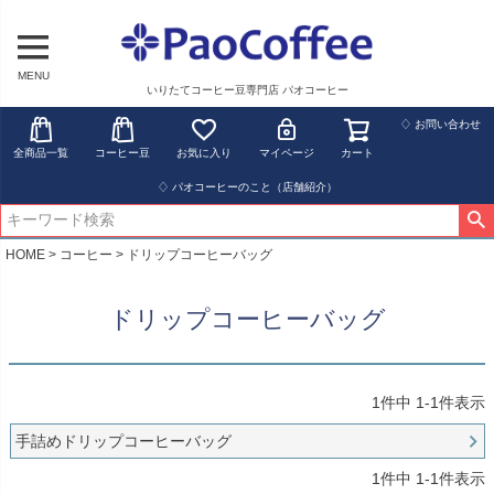
MENU
いりたてコーヒー豆専門店 パオコーヒー
♢ お問い合わせ
全商品一覧
コーヒー豆
お気に入り
マイページ
カート
♢ パオコーヒーのこと（店舗紹介）
HOME
コーヒー
ドリップコーヒーバッグ
ドリップコーヒーバッグ
1
件中
1
-
1
件表示
手詰めドリップコーヒーバッグ
1
件中
1
-
1
件表示