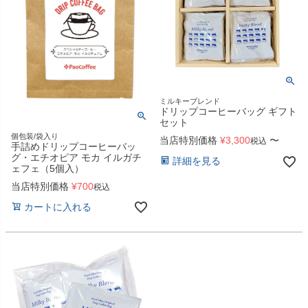
ミルキーブレンド
ドリップコーヒーバッグ ギフト
セット
個包装/袋入り
当店特別価格
¥
3,300
〜
税込
手詰めドリップコーヒーバッ
グ・エチオピア モカ イルガチ
詳細を見る
ェフェ（5個入）
当店特別価格
¥
700
税込
カートに入れる