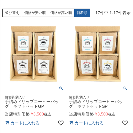
17
件中
1
-
17
件表示
並び替え
価格が安い順
価格が高い順
新着順
個包装/袋入り
個包装/袋入り
手詰めドリップコーヒーバッ
手詰めドリップコーヒーバッ
グ ギフトセットGP
グ ギフトセットSP
当店特別価格
¥
3,500
当店特別価格
¥
3,500
税込
税込
カートに入れる
カートに入れる