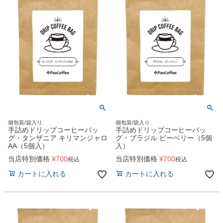
個包装/袋入り
個包装/袋入り
手詰めドリップコーヒーバッ
手詰めドリップコーヒーバッ
グ・タンザニア キリマンジャロ
グ・ブラジル ピーベリー（5個
AA（5個入）
入）
当店特別価格
¥
700
当店特別価格
¥
700
税込
税込
カートに入れる
カートに入れる