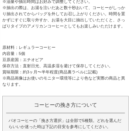
※油量や抽出時間はお好みで調整してください。
※抽出の際は、お湯を注いだあと数十秒おいて、コーヒーがしっか
り抽出されてからバッグを外してお召し上がりください。時間を置
かずにすぐに取り外すか、お湯を大目に抽出していただくと、さっ
ぱりタイプのアメリカンコーヒーとしてもお楽しみいただけます。
原材料：レギュラーコーヒー
内容量：5個
豆原産国：エチオピア
保存方法：直射日光、高温多湿を避けて保存してください。
賞味期限：約3ヶ月〜半年程度(商品裏ラベルに記載)
※商品画像はお使いのモニター環境等により色など実際の商品と異
なります。
コーヒーの挽き方について
パオコーヒーの「挽き方選択」は全部で5種類。どれを選んだ
らいいか迷った時は下記の目安を参考にしてください。