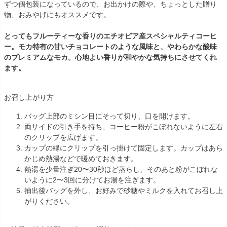
ずつ個包装になっているので、お出かけの際や、ちょっとした贈り
物、おみやげにもオススメです。
とってもフルーティーな香りのエチオピア産スペシャルティコーヒ
ー。モカ特有の甘いチョコレートのような風味と、やわらかな酸味
のプレミアムなモカ。心地よい香りが和やかな気持ちにさせてくれ
ます。
お召し上がり方
バッグ上部のミシン目にそって切り、口を開けます。
両サイドの引き手を持ち、コーヒー粉がこぼれないように左右
のクリップを広げます。
カップの縁にクリップを引っ掛けて固定します。カップはあら
かじめ熱湯などで暖めておきます。
熱湯を少量注ぎ20〜30秒ほど蒸らし、そのあと粉がこぼれな
いように2〜3回に分けてお湯を注ぎます。
抽出後バッグを外し、お好みで砂糖やミルクを入れてお召し上
がりください。