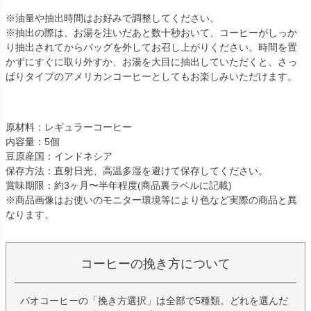
※油量や抽出時間はお好みで調整してください。
※抽出の際は、お湯を注いだあと数十秒おいて、コーヒーがしっか
り抽出されてからバッグを外してお召し上がりください。時間を置
かずにすぐに取り外すか、お湯を大目に抽出していただくと、さっ
ぱりタイプのアメリカンコーヒーとしてもお楽しみいただけます。
原材料：レギュラーコーヒー
内容量：5個
豆原産国：インドネシア
保存方法：直射日光、高温多湿を避けて保存してください。
賞味期限：約3ヶ月〜半年程度(商品裏ラベルに記載)
※商品画像はお使いのモニター環境等により色など実際の商品と異
なります。
コーヒーの挽き方について
パオコーヒーの「挽き方選択」は全部で5種類。どれを選んだ