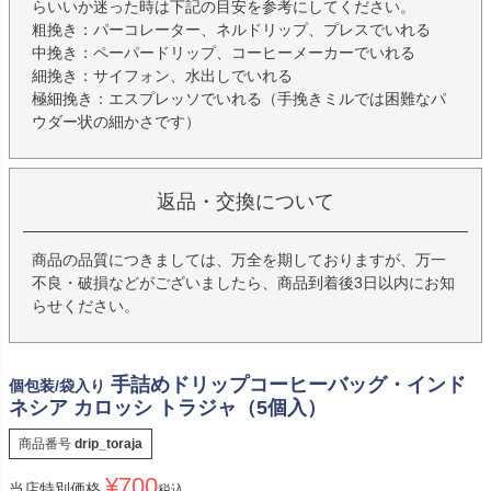
らいいか迷った時は下記の目安を参考にしてください。
粗挽き：パーコレーター、ネルドリップ、プレスでいれる
中挽き：ペーパードリップ、コーヒーメーカーでいれる
細挽き：サイフォン、水出しでいれる
極細挽き：エスプレッソでいれる（手挽きミルでは困難なパ
ウダー状の細かさです）
返品・交換について
商品の品質につきましては、万全を期しておりますが、万一
不良・破損などがございましたら、商品到着後3日以内にお知
らせください。
手詰めドリップコーヒーバッグ・インド
個包装/袋入り
ネシア カロッシ トラジャ（5個入）
商品番号
drip_toraja
¥
700
当店特別価格
税込