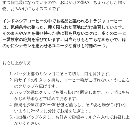
ずつ個包装になっているので、お出かけの際や、ちょっとした贈り
物、おみやげにもオススメです。
インドネシアコーヒーの中でも名品と謳われるトラジャコーヒー
は、気候条件の整った、極く限られた高地にだけ生育しています。
そのまろやかさを併せ持った他に類を見ないコクは、多くのコーヒ
ー愛飲家の絶賛を浴びています。口当たりもとてもなめらかで、ほ
のかにシナモンを思わせるユニークな香りも特徴の一つ。
お召し上がり方
バッグ上部のミシン目にそって切り、口を開けます。
両サイドの引き手を持ち、コーヒー粉がこぼれないように左右
のクリップを広げます。
カップの縁にクリップを引っ掛けて固定します。カップはあら
かじめ熱湯などで暖めておきます。
熱湯を少量注ぎ20〜30秒ほど蒸らし、そのあと粉がこぼれな
いように2〜3回に分けてお湯を注ぎます。
抽出後バッグを外し、お好みで砂糖やミルクを入れてお召し上
がりください。