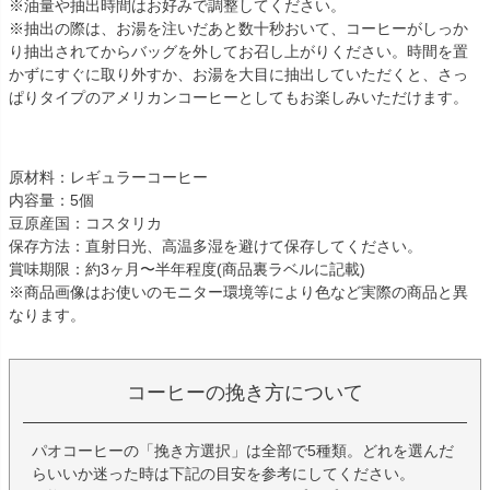
※油量や抽出時間はお好みで調整してください。
※抽出の際は、お湯を注いだあと数十秒おいて、コーヒーがしっか
り抽出されてからバッグを外してお召し上がりください。時間を置
かずにすぐに取り外すか、お湯を大目に抽出していただくと、さっ
ぱりタイプのアメリカンコーヒーとしてもお楽しみいただけます。
原材料：レギュラーコーヒー
内容量：5個
豆原産国：コスタリカ
保存方法：直射日光、高温多湿を避けて保存してください。
賞味期限：約3ヶ月〜半年程度(商品裏ラベルに記載)
※商品画像はお使いのモニター環境等により色など実際の商品と異
なります。
コーヒーの挽き方について
パオコーヒーの「挽き方選択」は全部で5種類。どれを選んだ
らいいか迷った時は下記の目安を参考にしてください。