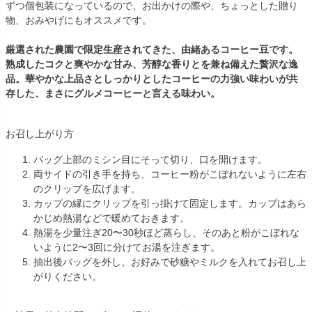
ずつ個包装になっているので、お出かけの際や、ちょっとした贈り
物、おみやげにもオススメです。
厳選された農園で限定生産されてきた、由緒あるコーヒー豆です。
熟成したコクと爽やかな甘み、芳醇な香りとを兼ね備えた贅沢な逸
品。華やかな上品さとしっかりとしたコーヒーの力強い味わいが共
存した、まさにグルメコーヒーと言える味わい。
お召し上がり方
バッグ上部のミシン目にそって切り、口を開けます。
両サイドの引き手を持ち、コーヒー粉がこぼれないように左右
のクリップを広げます。
カップの縁にクリップを引っ掛けて固定します。カップはあら
かじめ熱湯などで暖めておきます。
熱湯を少量注ぎ20〜30秒ほど蒸らし、そのあと粉がこぼれな
いように2〜3回に分けてお湯を注ぎます。
抽出後バッグを外し、お好みで砂糖やミルクを入れてお召し上
がりください。