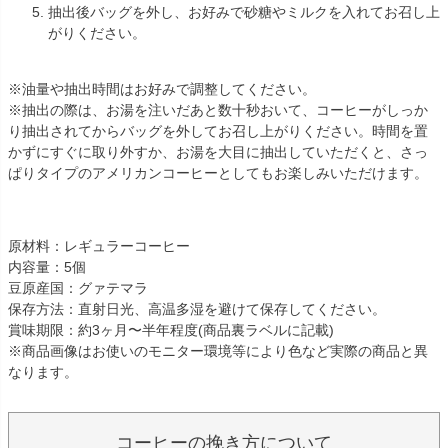
抽出後バッグを外し、お好みで砂糖やミルクを入れてお召し上
がりください。
※油量や抽出時間はお好みで調整してください。
※抽出の際は、お湯を注いだあと数十秒おいて、コーヒーがしっか
り抽出されてからバッグを外してお召し上がりください。時間を置
かずにすぐに取り外すか、お湯を大目に抽出していただくと、さっ
ぱりタイプのアメリカンコーヒーとしてもお楽しみいただけます。
原材料：レギュラーコーヒー
内容量：5個
豆原産国：グァテマラ
保存方法：直射日光、高温多湿を避けて保存してください。
賞味期限：約3ヶ月〜半年程度(商品裏ラベルに記載)
※商品画像はお使いのモニター環境等により色など実際の商品と異
なります。
コーヒーの挽き方について