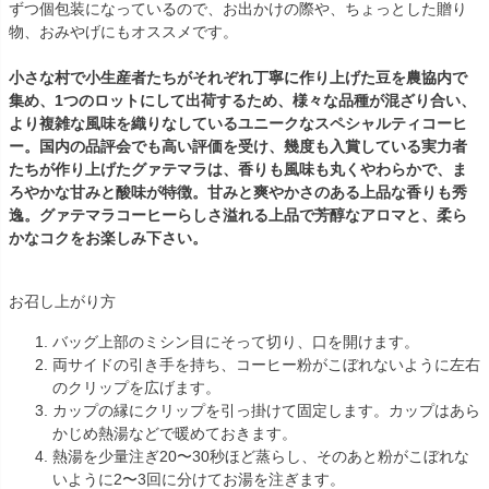
ずつ個包装になっているので、お出かけの際や、ちょっとした贈り
物、おみやげにもオススメです。
小さな村で小生産者たちがそれぞれ丁寧に作り上げた豆を農協内で
集め、1つのロットにして出荷するため、様々な品種が混ざり合い、
より複雑な風味を織りなしているユニークなスペシャルティコーヒ
ー。国内の品評会でも高い評価を受け、幾度も入賞している実力者
たちが作り上げたグァテマラは、香りも風味も丸くやわらかで、ま
ろやかな甘みと酸味が特徴。甘みと爽やかさのある上品な香りも秀
逸。グァテマラコーヒーらしさ溢れる上品で芳醇なアロマと、柔ら
かなコクをお楽しみ下さい。
お召し上がり方
バッグ上部のミシン目にそって切り、口を開けます。
両サイドの引き手を持ち、コーヒー粉がこぼれないように左右
のクリップを広げます。
カップの縁にクリップを引っ掛けて固定します。カップはあら
かじめ熱湯などで暖めておきます。
熱湯を少量注ぎ20〜30秒ほど蒸らし、そのあと粉がこぼれな
いように2〜3回に分けてお湯を注ぎます。