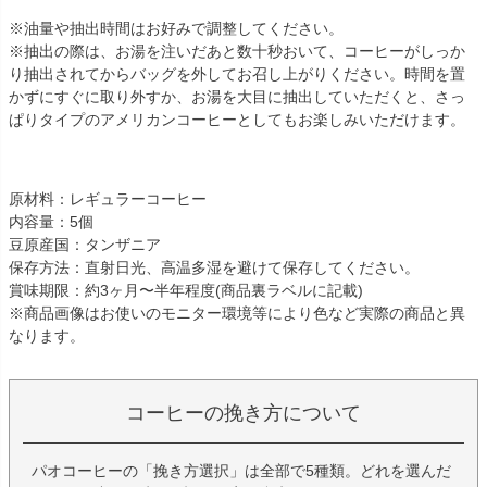
※油量や抽出時間はお好みで調整してください。
※抽出の際は、お湯を注いだあと数十秒おいて、コーヒーがしっか
り抽出されてからバッグを外してお召し上がりください。時間を置
かずにすぐに取り外すか、お湯を大目に抽出していただくと、さっ
ぱりタイプのアメリカンコーヒーとしてもお楽しみいただけます。
原材料：レギュラーコーヒー
内容量：5個
豆原産国：タンザニア
保存方法：直射日光、高温多湿を避けて保存してください。
賞味期限：約3ヶ月〜半年程度(商品裏ラベルに記載)
※商品画像はお使いのモニター環境等により色など実際の商品と異
なります。
コーヒーの挽き方について
パオコーヒーの「挽き方選択」は全部で5種類。どれを選んだ