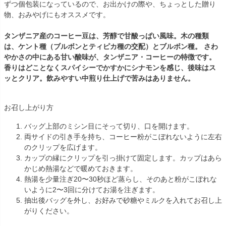
ずつ個包装になっているので、お出かけの際や、ちょっとした贈り
物、おみやげにもオススメです。
タンザニア産のコーヒー豆は、芳醇で甘酸っぱい風味。木の種類
は、ケント種（ブルボンとティピカ種の交配）とブルボン種。 さわ
やかさの中にある甘い酸味が、タンザニア・コーヒーの特徴です。
香りはどことなくスパイシーでかすかにシナモンを感じ、後味はス
ッとクリア。飲みやすい中煎り仕上げで苦みはありません。
お召し上がり方
バッグ上部のミシン目にそって切り、口を開けます。
両サイドの引き手を持ち、コーヒー粉がこぼれないように左右
のクリップを広げます。
カップの縁にクリップを引っ掛けて固定します。カップはあら
かじめ熱湯などで暖めておきます。
熱湯を少量注ぎ20〜30秒ほど蒸らし、そのあと粉がこぼれな
いように2〜3回に分けてお湯を注ぎます。
抽出後バッグを外し、お好みで砂糖やミルクを入れてお召し上
がりください。