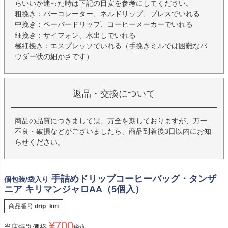
らいいか迷った時は下記の目安を参考にしてください。
粗挽き：パーコレーター、ネルドリップ、プレスでいれる
中挽き：ペーパードリップ、コーヒーメーカーでいれる
細挽き：サイフォン、水出しでいれる
極細挽き：エスプレッソでいれる（手挽きミルでは困難なパ
ウダー状の細かさです）
返品・交換について
商品の品質につきましては、万全を期しておりますが、万一
不良・破損などがございましたら、商品到着後3日以内にお知
らせください。
手詰めドリップコーヒーバッグ・タンザ
個包装/袋入り
ニア キリマンジャロAA（5個入）
商品番号
drip_kiri
¥
700
当店特別価格
税込