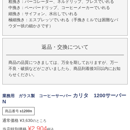
粗挽き：パーコレーター、ネルドリップ、プレスでいれる
中挽き：ペーパードリップ、コーヒーメーカーでいれる
細挽き：サイフォン、水出しでいれる
極細挽き：エスプレッソでいれる（手挽きミルでは困難なパ
ウダー状の細かさです）
返品・交換について
商品の品質につきましては、万全を期しておりますが、万一
不良・破損などがございましたら、商品到着後3日以内にお知
らせください。
カリタ 1200サーバー
業務用 ガラス製 コーヒーサーバー
N
商品番号
s1200n
通常価格
¥
3,630
のところ
¥
2,904
当店特別価格
税込