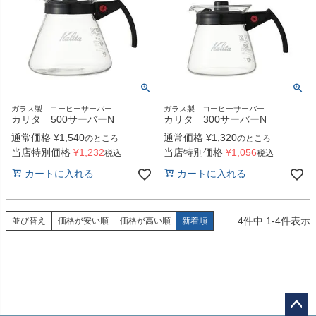
ガラス製 コーヒーサーバー
ガラス製 コーヒーサーバー
カリタ 500サーバーN
カリタ 300サーバーN
通常価格
¥
1,540
通常価格
¥
1,320
のところ
のところ
当店特別価格
¥
1,232
当店特別価格
¥
1,056
税込
税込
カートに入れる
カートに入れる
4
件中
1
-
4
件表示
並び替え
価格が安い順
価格が高い順
新着順