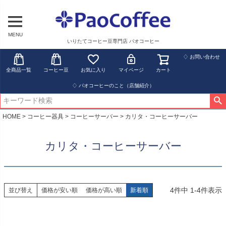
MENU
いりたてコーヒー豆専門店 パオコーヒー
♢ お問い合わせ
全商品一覧
コーヒー豆
お気に入り
マイページ
カート
♢ パオコーヒーのこと（店舗紹介）
HOME
コーヒー器具
コーヒーサーバー
カリタ・コーヒーサーバー
カリタ・コーヒーサーバー
4
件中
1
-
4
件表示
並び替え
価格が安い順
価格が高い順
新着順