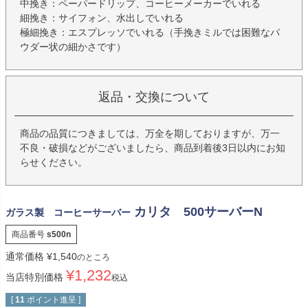
中挽き：ペーパードリップ、コーヒーメーカーでいれる
細挽き：サイフォン、水出しでいれる
極細挽き：エスプレッソでいれる（手挽きミルでは困難なパ
ウダー状の細かさです）
返品・交換について
商品の品質につきましては、万全を期しておりますが、万一
不良・破損などがございましたら、商品到着後3日以内にお知
らせください。
カリタ 500サーバーN
ガラス製 コーヒーサーバー
商品番号
s500n
通常価格
¥
1,540
のところ
¥
1,232
当店特別価格
税込
[
11
ポイント進呈 ]