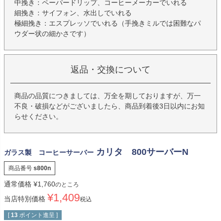
中挽き：ペーパードリップ、コーヒーメーカーでいれる
細挽き：サイフォン、水出しでいれる
極細挽き：エスプレッソでいれる（手挽きミルでは困難なパ
ウダー状の細かさです）
返品・交換について
商品の品質につきましては、万全を期しておりますが、万一
不良・破損などがございましたら、商品到着後3日以内にお知
らせください。
カリタ 800サーバーN
ガラス製 コーヒーサーバー
商品番号
s800n
通常価格
¥
1,760
のところ
¥
1,409
当店特別価格
税込
[
13
ポイント進呈 ]