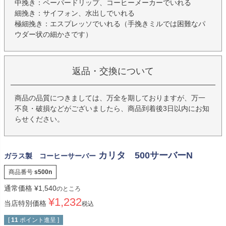
中挽き：ペーパードリップ、コーヒーメーカーでいれる
細挽き：サイフォン、水出しでいれる
極細挽き：エスプレッソでいれる（手挽きミルでは困難なパ
ウダー状の細かさです）
返品・交換について
商品の品質につきましては、万全を期しておりますが、万一
不良・破損などがございましたら、商品到着後3日以内にお知
らせください。
カリタ 500サーバーN
ガラス製 コーヒーサーバー
商品番号
s500n
通常価格
¥
1,540
のところ
¥
1,232
当店特別価格
税込
[
11
ポイント進呈 ]