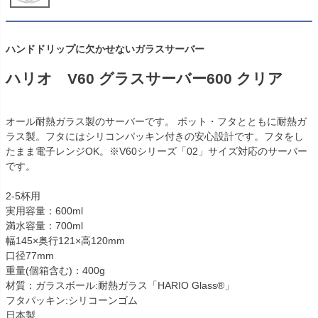
ハンドドリップに欠かせないガラスサーバー
ハリオ V60 グラスサーバー600 クリア
オール耐熱ガラス製のサーバーです。 ポット・フタとともに耐熱ガ
ラス製。フタにはシリコンパッキン付きの安心設計です。フタをし
たまま電子レンジOK。※V60シリーズ「02」サイズ対応のサーバー
です。
2-5杯用
実用容量：600ml
満水容量：700ml
幅145×奥行121×高120mm
口径77mm
重量(個箱含む)：400g
材質：ガラスボール:耐熱ガラス「HARIO Glass®」
フタパッキン:シリコーンゴム
日本製