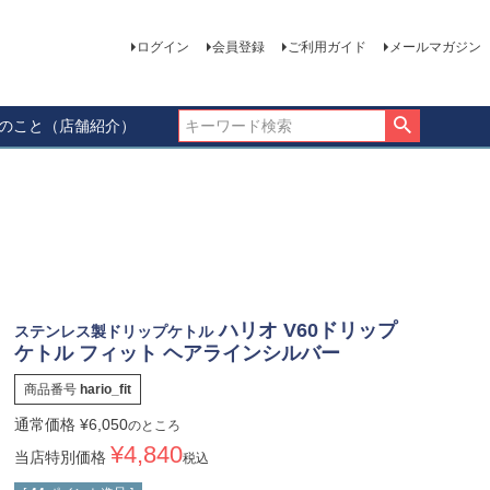
ログイン
会員登録
ご利用ガイド
メールマガジン
ーのこと（店舗紹介）
ハリオ V60ドリップ
ステンレス製ドリップケトル
ケトル フィット ヘアラインシルバー
商品番号
hario_fit
通常価格
¥
6,050
のところ
¥
4,840
当店特別価格
税込