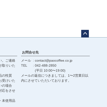
ペー
ジト
ップ
お問合せ先
へ
い。ご連絡
メール
contact@paocoffee.co.jp
け取りいた
TEL
042-488-2850
(平日 10:00〜19:00)
品の性質
メールの返信につきましては、1〜2営業日以
お受けいた
内にさせていただいております。
いの場合
対応をさせ
・未使用品