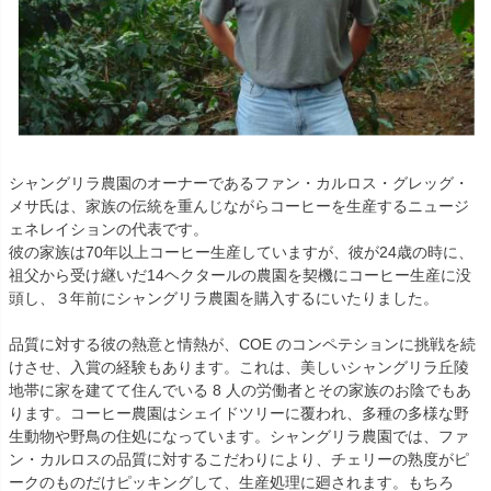
シャングリラ農園のオーナーであるファン・カルロス・グレッグ・
メサ氏は、家族の伝統を重んじながらコーヒーを生産するニュージ
ェネレイションの代表です。
彼の家族は70年以上コーヒー生産していますが、彼が24歳の時に、
祖父から受け継いだ14ヘクタールの農園を契機にコーヒー生産に没
頭し、３年前にシャングリラ農園を購入するにいたりました。
品質に対する彼の熱意と情熱が、COE のコンペテションに挑戦を続
けさせ、入賞の経験もあります。これは、美しいシャングリラ丘陵
地帯に家を建てて住んでいる 8 人の労働者とその家族のお陰でもあ
ります。コーヒー農園はシェイドツリーに覆われ、多種の多様な野
生動物や野鳥の住処になっています。シャングリラ農園では、ファ
ン・カルロスの品質に対するこだわりにより、チェリーの熟度がピ
ークのものだけピッキングして、生産処理に廻されます。もちろ