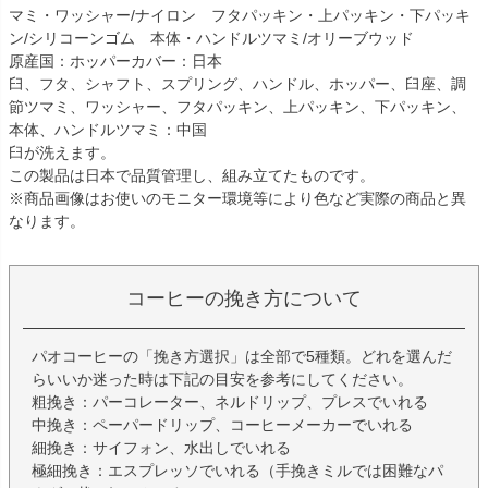
マミ・ワッシャー/ナイロン フタパッキン・上パッキン・下パッキ
ン/シリコーンゴム 本体・ハンドルツマミ/オリーブウッド
原産国：ホッパーカバー：日本
臼、フタ、シャフト、スプリング、ハンドル、ホッパー、臼座、調
節ツマミ、ワッシャー、フタパッキン、上パッキン、下パッキン、
本体、ハンドルツマミ：中国
臼が洗えます。
この製品は日本で品質管理し、組み立てたものです。
※商品画像はお使いのモニター環境等により色など実際の商品と異
なります。
コーヒーの挽き方について
パオコーヒーの「挽き方選択」は全部で5種類。どれを選んだ
らいいか迷った時は下記の目安を参考にしてください。
粗挽き：パーコレーター、ネルドリップ、プレスでいれる
中挽き：ペーパードリップ、コーヒーメーカーでいれる
細挽き：サイフォン、水出しでいれる
極細挽き：エスプレッソでいれる（手挽きミルでは困難なパ