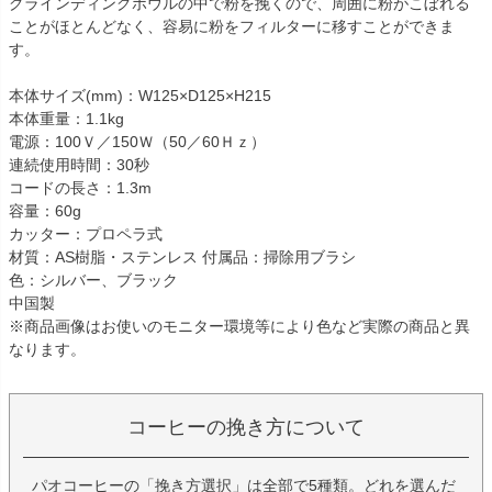
グラインディングボウルの中で粉を挽くので、周囲に粉がこぼれる
ことがほとんどなく、容易に粉をフィルターに移すことができま
す。
本体サイズ(mm)：W125×D125×H215
本体重量：1.1kg
電源：100Ｖ／150Ｗ（50／60Ｈｚ）
連続使用時間：30秒
コードの長さ：1.3m
容量：60g
カッター：プロペラ式
材質：AS樹脂・ステンレス
付属品：掃除用ブラシ
色：シルバー、ブラック
中国製
※商品画像はお使いのモニター環境等により色など実際の商品と異
なります。
コーヒーの挽き方について
パオコーヒーの「挽き方選択」は全部で5種類。どれを選んだ