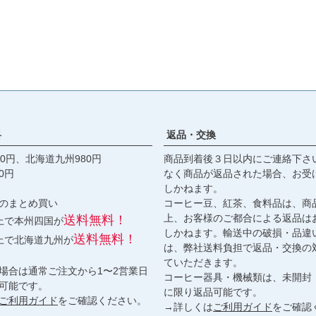
料
返品・交換
0円、北海道九州980円
商品到着後３日以内にご連絡下さ
0円
なく商品が返品された場合、お受
しかねます。
のまとめ買い
コーヒー豆、紅茶、食料品は、商
上、お客様のご都合による返品は
送料無料！
以上で本州四国が
しかねます。輸送中の破損・品違
送料無料！
以上で北海道九州が
は、弊社送料負担で返品・交換の
ていただきます。
場合は通常ご注文から1〜2営業日
コーヒー器具・機械類は、未開封
可能です。
に限り返品可能です。
ご利用ガイド
をご確認ください。
→詳しくは
ご利用ガイド
をご確認