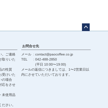
ペー
ジト
ップ
お問合せ先
へ
い。ご連絡
メール
contact@paocoffee.co.jp
け取りいた
TEL
042-488-2850
(平日 10:00〜19:00)
品の性質
メールの返信につきましては、1〜2営業日以
お受けいた
内にさせていただいております。
いの場合
対応をさせ
・未使用品
ください。