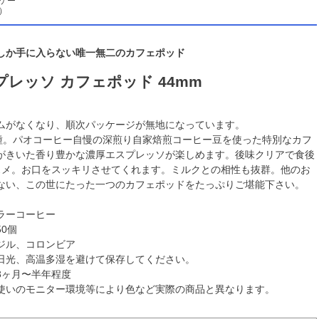
ケー
）
しか手に入らない唯一無二のカフェポッド
プレッソ カフェポッド 44mm
ムがなくなり、順次パッケージが無地になっています。
カ種。パオコーヒー自慢の深煎り自家焙煎コーヒー豆を使った特別なカフ
がきいた香り豊かな濃厚エスプレッソが楽しめます。後味クリアで食後
スメ。お口をスッキリさせてくれます。ミルクとの相性も抜群。他のお
ない、この世にたった一つのカフェポッドをたっぷりご堪能下さい。
ラーコーヒー
50個
ジル、コロンビア
日光、高温多湿を避けて保存してください。
3ヶ月〜半年程度
使いのモニター環境等により色など実際の商品と異なります。