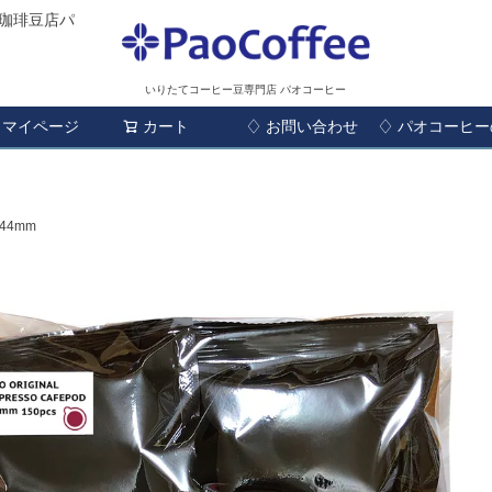
珈琲豆店パ
いりたてコーヒー豆専門店 パオコーヒー
マイページ
カート
♢ お問い合わせ
検索
♢ パオコーヒ
44mm