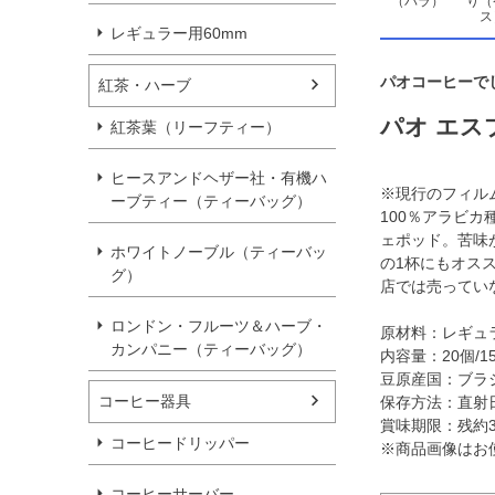
（バラ）
り（
ス
レギュラー用60mm
パオコーヒーで
紅茶・ハーブ
パオ エス
紅茶葉（リーフティー）
ヒースアンドヘザー社・有機ハ
※現行のフィル
ーブティー（ティーバッグ）
100％アラビ
ェポッド。苦味
ホワイトノーブル（ティーバッ
の1杯にもオス
グ）
店では売ってい
ロンドン・フルーツ＆ハーブ・
原材料：レギュ
カンパニー（ティーバッグ）
内容量：20個/1
豆原産国：ブラ
コーヒー器具
保存方法：直射
賞味期限：残約
コーヒードリッパー
※商品画像はお
コーヒーサーバー