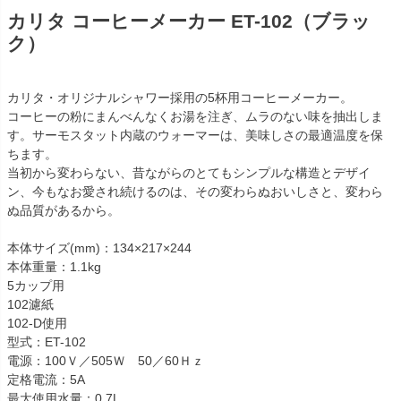
カリタ コーヒーメーカー ET-102（ブラッ
ク）
カリタ・オリジナルシャワー採用の5杯用コーヒーメーカー。
コーヒーの粉にまんべんなくお湯を注ぎ、ムラのない味を抽出しま
す。サーモスタット内蔵のウォーマーは、美味しさの最適温度を保
ちます。
当初から変わらない、昔ながらのとてもシンプルな構造とデザイ
ン、今もなお愛され続けるのは、その変わらぬおいしさと、変わら
ぬ品質があるから。
本体サイズ(mm)：134×217×244
本体重量：1.1kg
5カップ用
102濾紙
102-D使用
型式：ET-102
電源：100Ｖ／505Ｗ 50／60Ｈｚ
定格電流：5A
最大使用水量：0.7L