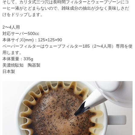
そして、カリタ式三つ穴は長時間フィルターとウェーブゾーンにコ
ーヒー液がとどまらないので、雑味成分の抽出が少なく美味しさだ
けをドリップします。
2〜4人用
対応サーバー500cc
本体サイズ(mm)：125×125×90
ペーパーフィルターはウェーブフィルター185（2〜4人用）専用を使
用します。
本体重量：335g
美濃焼駄知 陶器製
日本製