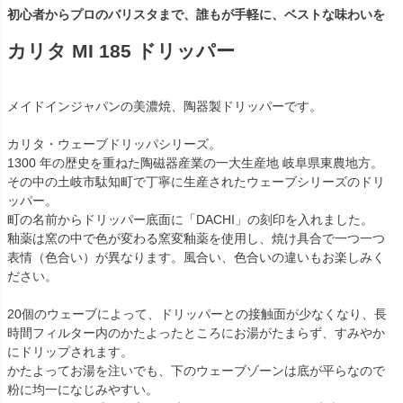
初心者からプロのバリスタまで、誰もが手軽に、ベストな味わいを
カリタ MI 185 ドリッパー
メイドインジャパンの美濃焼、陶器製ドリッパーです。
カリタ・ウェーブドリッパシリーズ。
1300 年の歴史を重ねた陶磁器産業の一大生産地 岐阜県東農地方。
その中の土岐市駄知町で丁寧に生産されたウェーブシリーズのドリ
ッパー。
町の名前からドリッパー底面に「DACHI」の刻印を入れました。
釉薬は窯の中で色が変わる窯変釉薬を使用し、焼け具合で一つ一つ
表情（色合い）が異なります。風合い、色合いの違いもお楽しみく
ださい。
20個のウェーブによって、ドリッパーとの接触面が少なくなり、長
時間フィルター内のかたよったところにお湯がたまらず、すみやか
にドリップされます。
かたよってお湯を注いでも、下のウェーブゾーンは底が平らなので
粉に均一になじみやすい。