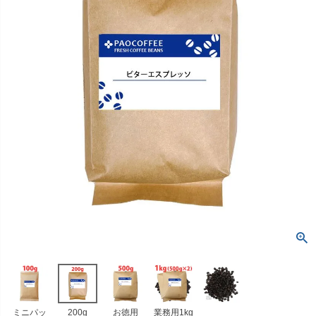
ミニパッ
200g
お徳用
業務用1kg