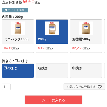
¥
950
当店特別価格
税込
[
9
ポイント進呈 ]
内容量
200g
ミニパック100g
200g
お徳用500g
¥
498
¥
950
¥
2,256
税込
税込
税込
挽き方
豆のまま
豆のまま
粗挽き
中挽き
お気に入りに登録する
カートに入れる