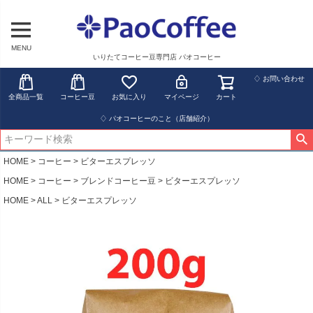
MENU
いりたてコーヒー豆専門店 パオコーヒー
♢ お問い合わせ
全商品一覧
コーヒー豆
お気に入り
マイページ
カート
♢ パオコーヒーのこと（店舗紹介）
HOME
コーヒー
ビターエスプレッソ
HOME
コーヒー
ブレンドコーヒー豆
ビターエスプレッソ
HOME
ALL
ビターエスプレッソ