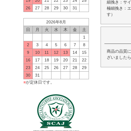
19
20
21
22
23
24
25
細挽き：サ
26
27
28
29
30
31
極細挽き：
す）
2026年8月
日
月
火
水
木
金
土
1
2
3
4
5
6
7
8
商品の品質
9
10
11
12
13
14
15
ざいましたら
16
17
18
19
20
21
22
23
24
25
26
27
28
29
30
31
■
が定休日です。