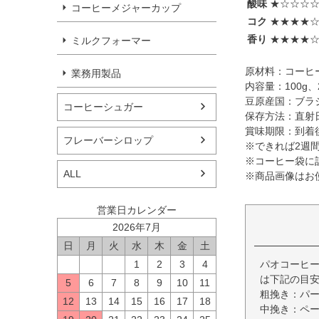
酸味
★☆☆☆
コーヒーメジャーカップ
コク
★★★★
香り
★★★★
ミルクフォーマー
原材料：コーヒ
業務用製品
内容量：100g、2
豆原産国：ブラ
コーヒーシュガー
保存方法：直射
賞味期限：到着
フレーバーシロップ
※できれば2週
※コーヒー袋に
ALL
※商品画像はお
営業日カレンダー
2026年7月
日
月
火
水
木
金
土
1
2
3
4
パオコーヒー
は下記の目
5
6
7
8
9
10
11
粗挽き：パ
12
13
14
15
16
17
18
中挽き：ペ