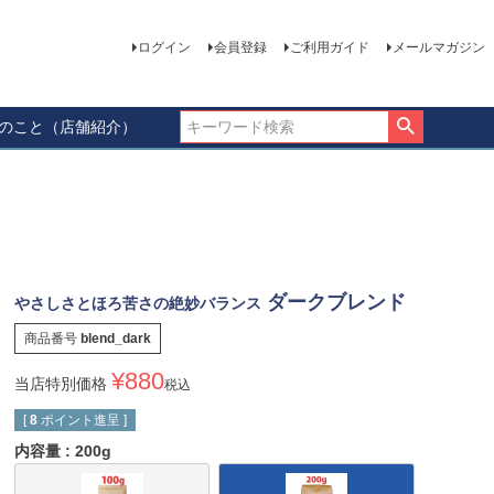
ログイン
会員登録
ご利用ガイド
メールマガジン
ーのこと（店舗紹介）
ダークブレンド
やさしさとほろ苦さの絶妙バランス
商品番号
blend_dark
¥
880
当店特別価格
税込
[
8
ポイント進呈 ]
内容量
200g