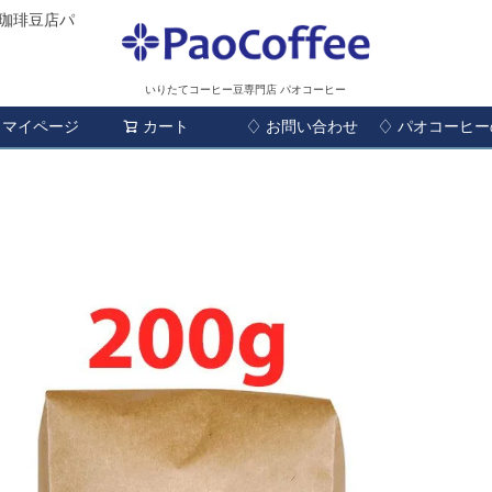
珈琲豆店パ
いりたてコーヒー豆専門店 パオコーヒー
マイページ
カート
♢ お問い合わせ
検索
♢ パオコーヒ