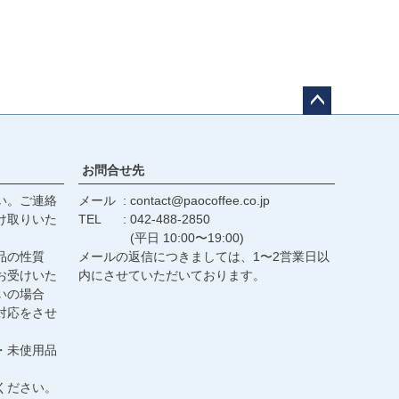
ペー
ジト
ップ
お問合せ先
へ
い。ご連絡
メール
contact@paocoffee.co.jp
け取りいた
TEL
042-488-2850
(平日 10:00〜19:00)
品の性質
メールの返信につきましては、1〜2営業日以
お受けいた
内にさせていただいております。
いの場合
対応をさせ
・未使用品
ください。