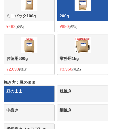
ミニパック100g
200g
¥
462
¥
880
税込
税込
お徳用500g
業務用1kg
¥
2,090
¥
3,960
税込
税込
挽き方
豆のまま
豆のまま
粗挽き
中挽き
細挽き
極細挽き（エスプレッ