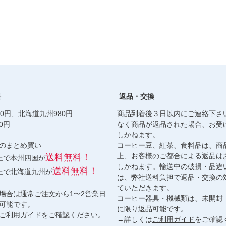
料
返品・交換
0円、北海道九州980円
商品到着後３日以内にご連絡下さ
0円
なく商品が返品された場合、お受
しかねます。
のまとめ買い
コーヒー豆、紅茶、食料品は、商
上、お客様のご都合による返品は
送料無料！
以上で本州四国が
しかねます。輸送中の破損・品違
送料無料！
以上で北海道九州が
は、弊社送料負担で返品・交換の
ていただきます。
場合は通常ご注文から1〜2営業日
コーヒー器具・機械類は、未開封
可能です。
に限り返品可能です。
ご利用ガイド
をご確認ください。
→詳しくは
ご利用ガイド
をご確認