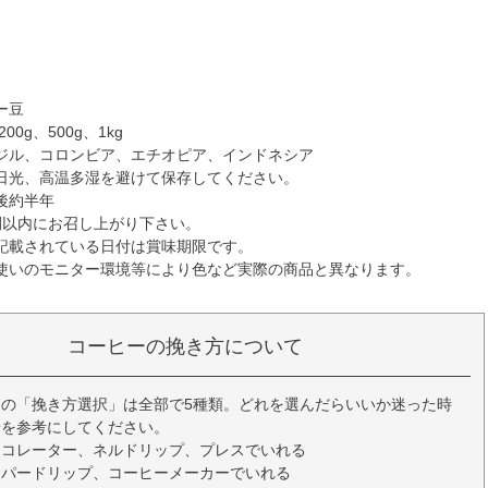
☆
☆
☆
ー豆
00g、500g、1kg
ジル、コロンビア、エチオピア、インドネシア
日光、高温多湿を避けて保存してください。
後約半年
間以内にお召し上がり下さい。
記載されている日付は賞味期限です。
使いのモニター環境等により色など実際の商品と異なります。
コーヒーの挽き方について
の「挽き方選択」は全部で5種類。どれを選んだらいいか迷った時
安を参考にしてください。
ーコレーター、ネルドリップ、プレスでいれる
ーパードリップ、コーヒーメーカーでいれる