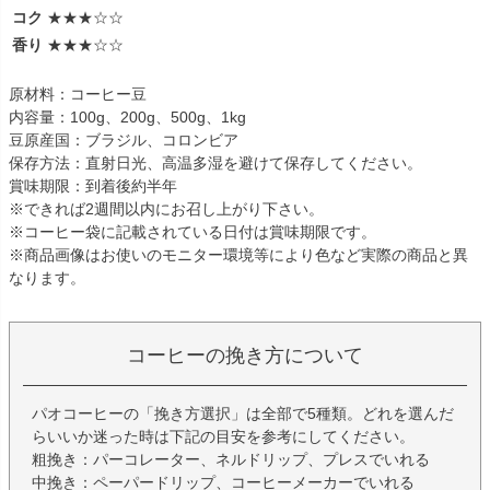
コク
★★★☆☆
香り
★★★☆☆
原材料：コーヒー豆
内容量：100g、200g、500g、1kg
豆原産国：ブラジル、コロンビア
保存方法：直射日光、高温多湿を避けて保存してください。
賞味期限：到着後約半年
※できれば2週間以内にお召し上がり下さい。
※コーヒー袋に記載されている日付は賞味期限です。
※商品画像はお使いのモニター環境等により色など実際の商品と異
なります。
コーヒーの挽き方について
パオコーヒーの「挽き方選択」は全部で5種類。どれを選んだ
らいいか迷った時は下記の目安を参考にしてください。
粗挽き：パーコレーター、ネルドリップ、プレスでいれる
中挽き：ペーパードリップ、コーヒーメーカーでいれる